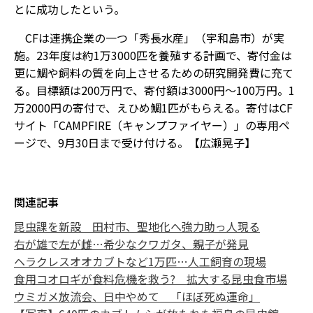
とに成功したという。
CFは連携企業の一つ「秀長水産」（宇和島市）が実
施。23年度は約1万3000匹を養殖する計画で、寄付金は
更に鯛や飼料の質を向上させるための研究開発費に充て
る。目標額は200万円で、寄付額は3000円～100万円。1
万2000円の寄付で、えひめ鯛1匹がもらえる。寄付はCF
サイト「CAMPFIRE（キャンプファイヤー）」の専用ペ
ージで、9月30日まで受け付ける。【広瀬晃子】
関連記事
昆虫課を新設 田村市、聖地化へ強力助っ人現る
右が雄で左が雌…希少なクワガタ、親子が発見
ヘラクレスオオカブトなど1万匹…人工飼育の現場
食用コオロギが食料危機を救う? 拡大する昆虫食市場
ウミガメ放流会、日中やめて 「ほぼ死ぬ運命」