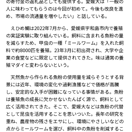
の寄付金の返礼品としても提供する。愛媛大は「一般の
人に味わってもらうのは今回が初めて。今後も改良を進
め、市場の流通量を増やしたい」と話している。
えひめ鯛は2022年7月から、愛媛県宇和島市内で養殖
の実証実験に取り組んでいる。飼料に含まれる魚粉の量
を減らすため、甲虫の一種「ミールワーム」を入れた飼
料で約8000匹を養殖。23年3月に初出荷され、大学や企
業の食堂などに限定して提供されてきた。味は通常の養
殖マダイと変わらないという。
天然魚から作られる魚粉の使用量を減らそうとする背
景には近年、環境の変化や過剰漁獲などで価格が高騰
し、安定的な入手が困難になっている事情がある。魚粉
は養殖魚の成長に欠かせないたんぱく源で、飼料として
広く活用されてきた。そこで、愛媛大などは魚粉の代替
として昆虫を活用することを思いついた。長年の研究を
重ね、農産物の残さをエサにし、環境にやさしいなどの
点からミールワームを選び、飼料中の魚粉を削減するこ