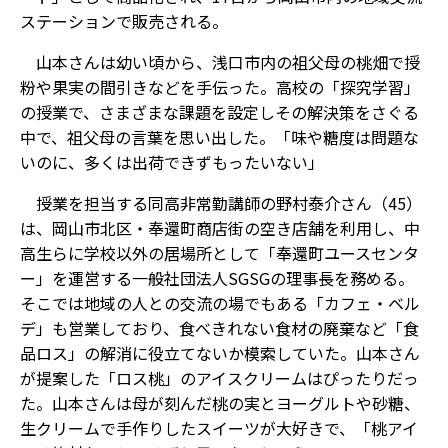
ステーションで販売される。
山本さんは幼い頃から、浅口市内の祖父母の桃畑で授
粉や果実の間引きなどを手伝った。高校の「探究学習」
の授業で、さまざまな課題を設定しその解決策をさぐる
中で、祖父母の言葉を思い出した。「味や糖度は問題な
いのに、多くは出荷できずもったいない」
授業を担当する同高非常勤講師の野村泰介さん（45）
は、岡山市北区・奉還町商店街の空き店舗を利用し、中
高生らに学校以外の居場所として「奉還町ユースセンタ
ー」を運営する一般社団法人SGSGの理事長を務める。
そこでは地域の人との交流の場でもある「カフェ・ベル
デ」も営業しており、食べきれない食材の廃棄など「食
品ロス」の解消に役立てないか模索していた。山本さん
が提案した「ロス桃」のアイスクリームはぴったりだっ
た。山本さんは母が刻んだ桃の実とヨーグルトや砂糖、
生クリームで手作りしたスイーツが大好きで、「桃アイ