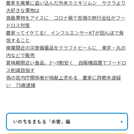
農家を廃業に追い込んだ外来カミキリムシ サクラより
大好きな果物は
高級果物をアイスに コロナ禍で苦境の旅行会社がフー
ドロス対策
農家ってイケてる! インフルエンサーKTが田んぼで発
信すること
廃棄間近の災害備蓄品をクラフトビールに 東京・丸の
内などで販売
賞味期限近い食品、3～9割安く 自販機設置でフードロ
ス削減目指す
偽の宮内庁関係者が桃献上求める 農家に詐欺未遂疑
い 75歳逮捕
いのちをまもる
「水害」編