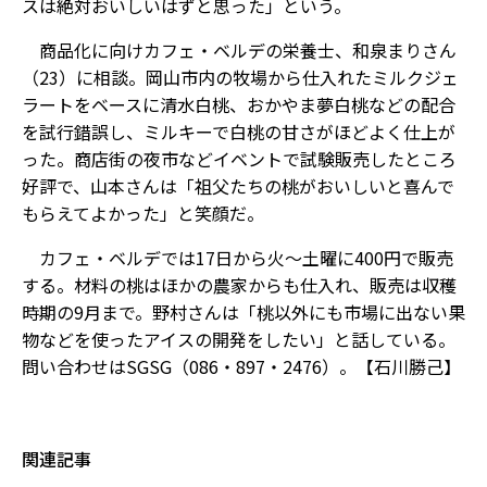
スは絶対おいしいはずと思った」という。
商品化に向けカフェ・ベルデの栄養士、和泉まりさん
（23）に相談。岡山市内の牧場から仕入れたミルクジェ
ラートをベースに清水白桃、おかやま夢白桃などの配合
を試行錯誤し、ミルキーで白桃の甘さがほどよく仕上が
った。商店街の夜市などイベントで試験販売したところ
好評で、山本さんは「祖父たちの桃がおいしいと喜んで
もらえてよかった」と笑顔だ。
カフェ・ベルデでは17日から火～土曜に400円で販売
する。材料の桃はほかの農家からも仕入れ、販売は収穫
時期の9月まで。野村さんは「桃以外にも市場に出ない果
物などを使ったアイスの開発をしたい」と話している。
問い合わせはSGSG（086・897・2476）。【石川勝己】
関連記事