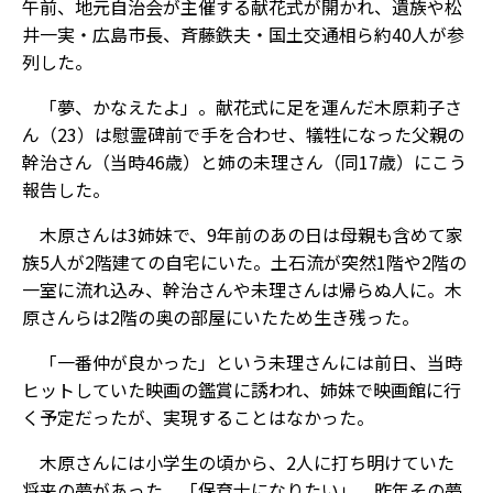
午前、地元自治会が主催する献花式が開かれ、遺族や松
井一実・広島市長、斉藤鉄夫・国土交通相ら約40人が参
列した。
「夢、かなえたよ」。献花式に足を運んだ木原莉子さ
ん（23）は慰霊碑前で手を合わせ、犠牲になった父親の
幹治さん（当時46歳）と姉の未理さん（同17歳）にこう
報告した。
木原さんは3姉妹で、9年前のあの日は母親も含めて家
族5人が2階建ての自宅にいた。土石流が突然1階や2階の
一室に流れ込み、幹治さんや未理さんは帰らぬ人に。木
原さんらは2階の奥の部屋にいたため生き残った。
「一番仲が良かった」という未理さんには前日、当時
ヒットしていた映画の鑑賞に誘われ、姉妹で映画館に行
く予定だったが、実現することはなかった。
木原さんには小学生の頃から、2人に打ち明けていた
将来の夢があった。「保育士になりたい」。昨年その夢