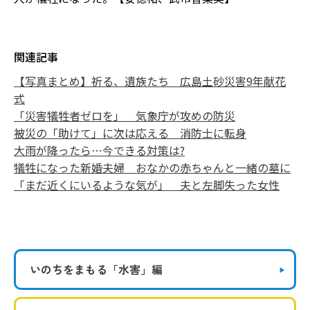
関連記事
【写真まとめ】祈る、遺族たち 広島土砂災害9年献花
式
「災害犠牲者ゼロを」 気象庁が攻めの防災
被災の「助けて」に次は応える 消防士に転身
大雨が降ったら…今できる対策は?
犠牲になった新婚夫婦 おなかの赤ちゃんと一緒の墓に
「まだ近くにいるような気が」 夫と左脚失った女性
いのちをまもる
「水害」編