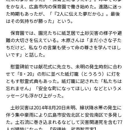
をかなえ、広島市内の保育園で働き始めた。進路に迷っ
た時期もあったが、「『2人に伝えた夢だから』。最後
はその気持ちが勝った」という。
保育園では、園児たちに紙芝居で土砂災害の様子や避
難の大切さを伝えている。木原さんは「まだ小さな子た
ちだけど、私なりの言葉も使って命の尊さを学んでほし
いです」と話した。
慰霊碑前では献花式に先立ち、未明の発生時刻に合わ
せて「8・20」の形に並べた紙灯籠（とうろう）に灯を
ともす慰霊式典もあった。紙灯籠に記された「私たちは
忘れません」「安全な町になってほしい」などというメ
ッセージも浮かび上がった。
土砂災害は2014年8月20日未明、線状降水帯の発生に
伴う集中豪雨により広島市安佐北区と安佐南区で多発し
た。土石流に巻き込まれるなどして災害関連死を含む77
人が犠牲になった。【安徳祐、武市智菜実】