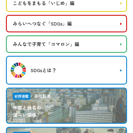
こどもをまもる
「いじめ」編
みらいへつなぐ
「SDGs」編
みんなで子育て
「コマロン」編
SDGsとは？
谷川彰英
好評連載
水害と地名の
深～い関係