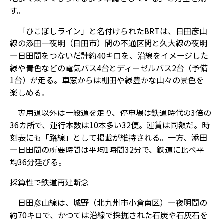
す。
「ひこぼしライン」と名付けられたBRTは、日田彦山
線の添田―夜明（日田市）間の不通区間と久大線の夜明
―日田間をつないだ計約40キロを、沿線をイメージした
緑や青色などの電気バス4台とディーゼルバス2台（予備
1台）が走る。車窓からは棚田や緑豊かな山々の景色を
楽しめる。
専用道以外は一般道を走り、停車場は鉄道時代の3倍の
36カ所で、運行本数は10本多い32便。運賃は同額だ。時
刻表にも「路線」として掲載が維持される。一方、添田
―日田間の所要時間は平均1時間32分で、鉄道に比べ平
均36分延びる。
採算性で鉄道再建断念
日田彦山線は、城野（北九州市小倉南区）―夜明間の
約70キロで、かつては沿線で採掘された石炭や石灰石を