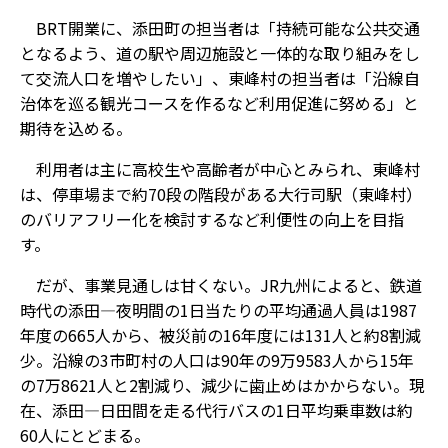
BRT開業に、添田町の担当者は「持続可能な公共交通
となるよう、道の駅や周辺施設と一体的な取り組みをし
て交流人口を増やしたい」、東峰村の担当者は「沿線自
治体を巡る観光コースを作るなど利用促進に努める」と
期待を込める。
利用者は主に高校生や高齢者が中心とみられ、東峰村
は、停車場まで約70段の階段がある大行司駅（東峰村）
のバリアフリー化を検討するなど利便性の向上を目指
す。
だが、事業見通しは甘くない。JR九州によると、鉄道
時代の添田―夜明間の1日当たりの平均通過人員は1987
年度の665人から、被災前の16年度には131人と約8割減
少。沿線の3市町村の人口は90年の9万9583人から15年
の7万8621人と2割減り、減少に歯止めはかからない。現
在、添田―日田間を走る代行バスの1日平均乗車数は約
60人にとどまる。