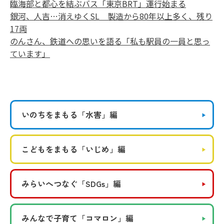
臨海部と都心を結ぶバス「東京BRT」運行始まる
銀河、人吉…消えゆくSL 製造から80年以上多く、残り
17両
のんさん、鉄道への思いを語る「私も駅員の一員と思っ
ています」
いのちをまもる
「水害」編
こどもをまもる
「いじめ」編
みらいへつなぐ
「SDGs」編
みんなで子育て
「コマロン」編