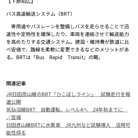
【下原知広】
バス高速輸送システム（BRT）
専用道やバスレーンを整備しバスを走らせることで迅
速性や定時性を確保したり、車両を連結させて輸送能力
を高めたりする交通システム。建設・維持費が鉄道に比
べ安価で、路線を柔軟に変更できるなどのメリットがあ
る。BRTは「Bus Rapid Transit」の略。
関連記事
JR日田彦山線のBRT「ひこぼしライン」 試験走行を報
道公開
気仙沼線BRT 自動運転、レベル4へ 24年秋までに
／宮城
日田彦山線BRTに水素車 JR九州など試験導入 活用可
能性探る