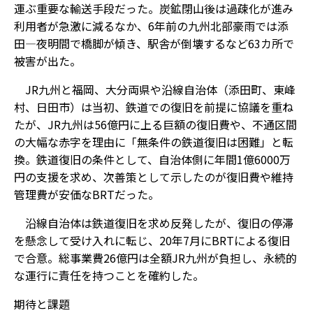
運ぶ重要な輸送手段だった。炭鉱閉山後は過疎化が進み
利用者が急激に減るなか、6年前の九州北部豪雨では添
田―夜明間で橋脚が傾き、駅舎が倒壊するなど63カ所で
被害が出た。
JR九州と福岡、大分両県や沿線自治体（添田町、東峰
村、日田市）は当初、鉄道での復旧を前提に協議を重ね
たが、JR九州は56億円に上る巨額の復旧費や、不通区間
の大幅な赤字を理由に「無条件の鉄道復旧は困難」と転
換。鉄道復旧の条件として、自治体側に年間1億6000万
円の支援を求め、次善策として示したのが復旧費や維持
管理費が安価なBRTだった。
沿線自治体は鉄道復旧を求め反発したが、復旧の停滞
を懸念して受け入れに転じ、20年7月にBRTによる復旧
で合意。総事業費26億円は全額JR九州が負担し、永続的
な運行に責任を持つことを確約した。
期待と課題