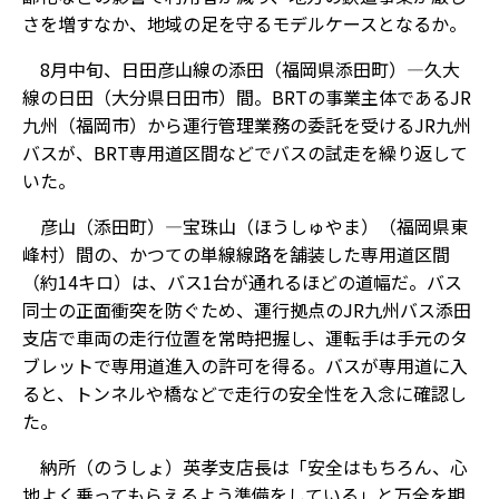
さを増すなか、地域の足を守るモデルケースとなるか。
8月中旬、日田彦山線の添田（福岡県添田町）―久大
線の日田（大分県日田市）間。BRTの事業主体であるJR
九州（福岡市）から運行管理業務の委託を受けるJR九州
バスが、BRT専用道区間などでバスの試走を繰り返して
いた。
彦山（添田町）―宝珠山（ほうしゅやま）（福岡県東
峰村）間の、かつての単線線路を舗装した専用道区間
（約14キロ）は、バス1台が通れるほどの道幅だ。バス
同士の正面衝突を防ぐため、運行拠点のJR九州バス添田
支店で車両の走行位置を常時把握し、運転手は手元のタ
ブレットで専用道進入の許可を得る。バスが専用道に入
ると、トンネルや橋などで走行の安全性を入念に確認し
た。
納所（のうしょ）英孝支店長は「安全はもちろん、心
地よく乗ってもらえるよう準備をしている」と万全を期