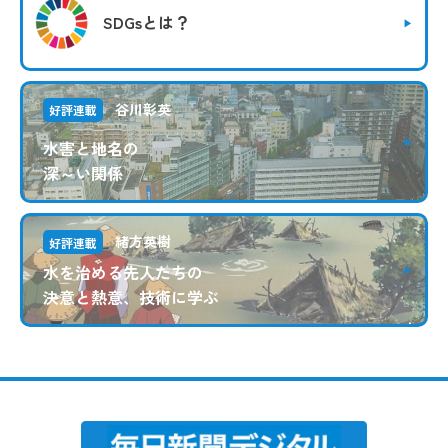
SDGsとは？
谷川彰英
好評連載
水害と地名の
深～い関係
緒方英樹
好評連載
水を治める先人たちの
決意と熱意、技術に学ぶ