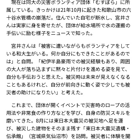
現在は同大の災害ボランティア団体「むすぼら」に所
属している。きっかけは21年10月に起きた和歌山市の六
十谷水管橋の崩落だ。住んでいた自宅が断水し、宮井さ
んは実家に身を寄せたが、団体が給水場所で水の運搬の
手伝いに励む様子をニュースで知った。
宮井さんは「被害に遭いながらもボランティアをして
いる和大生がいる。何か自分にもできたことがあるので
は」と自問。「紀伊半島豪雨での被災経験もあり、周囲
の大人が落ち込まずに黙々と片付けを進める姿を見て、
自分も手伝おうと思えた。被災時は未来が見えなくなる
こともあるけれど、自分が前向きに動く姿で少しでも被
災者の助けになりたい」と考えた。
これまで、団体が開くイベントで災害時のロープの活
用法や非常食の作り方などを学び、自身の防災スキルを
磨いてきた。8月には東日本大震災の被災地へ足を運
び、被災した建物をそのまま残す「東日本大震災遺構・
伝承館」（宮城県気仙沼市）を訪問。被災者に体験を聞