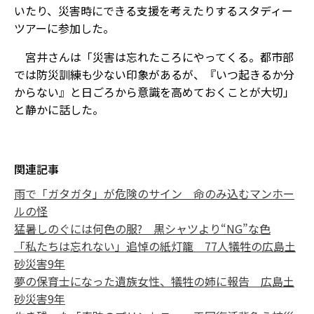
いたり、災害時にできる支援を考えたりするスタディー
ツアーに参加した。
宮井さんは「災害は忘れたころにやってくる。都市部
では防災訓練も少ない印象があるが、『いつ起きるか分
からない』と日ごろから意識を高めておくことが大切」
と静かに話した。
関連記事
雨で「ガタガタ」が危険のサイン 命のみ込むマンホー
ルの怪
猛暑しのぐには何色の服? 黒シャツより“NG”な色
「私たちは忘れない」追悼の紙灯籠 77人犠牲の広島土
砂災害9年
夢の保育士になった遺族女性、犠牲の姉に報告 広島土
砂災害9年