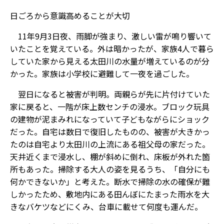
日ごろから意識高めることが大切
11年9月3日夜、雨脚が強まり、激しい雷が鳴り響いて
いたことを覚えている。外は暗かったが、家族4人で暮ら
していた家から見える太田川の水量が増えているのが分
かった。家族は小学校に避難して一夜を過ごした。
翌日になると被害が判明。両親らが先に片付けていた
家に戻ると、一階が床上数センチの浸水。ブロック玩具
の建物が泥まみれになっていて子どもながらにショック
だった。自宅は数日で復旧したものの、被害が大きかっ
たのは自宅より太田川の上流にある祖父母の家だった。
天井近くまで浸水し、棚が斜めに倒れ、床板が外れた箇
所もあった。掃除する大人の姿を見るうち、「自分にも
何かできないか」と考えた。断水で掃除の水の確保が難
しかったため、敷地内にある田んぼにたまった雨水を大
きなバケツなどにくみ、台車に載せて何度も運んだ。