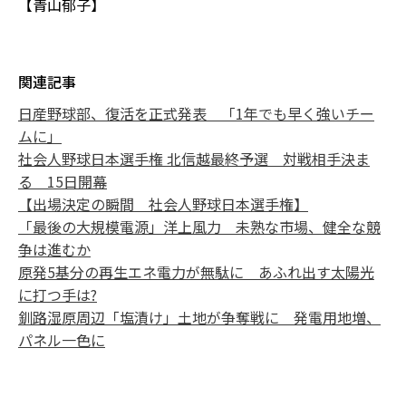
【青山郁子】
関連記事
日産野球部、復活を正式発表 「1年でも早く強いチー
ムに」
社会人野球日本選手権 北信越最終予選 対戦相手決ま
る 15日開幕
【出場決定の瞬間 社会人野球日本選手権】
「最後の大規模電源」洋上風力 未熟な市場、健全な競
争は進むか
原発5基分の再生エネ電力が無駄に あふれ出す太陽光
に打つ手は?
釧路湿原周辺「塩漬け」土地が争奪戦に 発電用地増、
パネル一色に