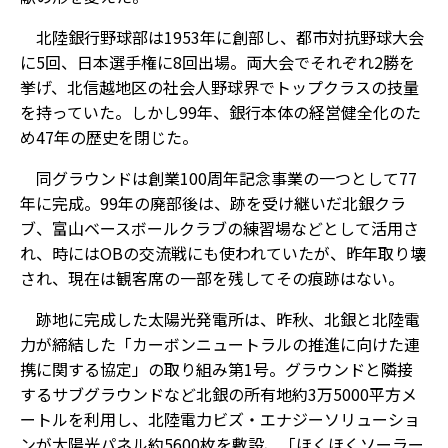
北陸銀行野球部は1953年に創部し、都市対抗野球大会
に5回、日本選手権に8回出場。両大会でそれぞれ2勝を
挙げ、北信越地区の社会人野球界でトップクラスの技量
を持っていた。しかし99年、銀行本体の経営健全化のた
め47年の歴史を閉じた。
同グラウンドは創業100周年記念事業の一つとして77
年に完成。99年の廃部後は、跡を受け継いだ北銀クラ
ブ、富山ベースボールクラブの練習場などとして活用さ
れ、時にはOBの交流戦にも使われていたが、昨年取り壊
され、現在は観客席の一部を残してその痕跡はない。
跡地に完成した太陽光発電所は、昨秋、北銀と北陸電
力が締結した「カーボンニュートラルの推進に向けた連
携に関する協定」の取り組み第1号。グラウンドと隣接
するサブグラウンドなど北銀の所有地約3万5000平方メ
ートルを利用し、北陸電力ビズ・エナジーソリューショ
ンが太陽光パネル約5600枚を敷設、「ほくほくソーラー