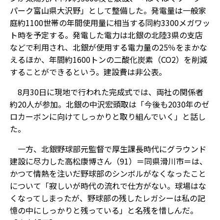
パーク富山県大沢野」として整備した。発電量は一般家
庭約1100世帯の年間使用量に相当する同約3300メガワッ
ト時を予定する。発電した電力は北銀の北陸3県の支店
などで利用され、北銀が使用する電力量の25％をまかな
えるほか、年間約1600トンの二酸化炭素（CO2）を削減
することができるという。建設費は非公表。
8月30日に現地で行われた完成式では、両社の関係者
約20人が参加。北銀の中沢宏頭取は「今後も2030年のゼ
ロカーボンに向けてしっかりと取り組んでいく」と話し
た。
一方、北銀野球部元監督で厚生課長時代にグラウンド
建設に尽力した高松康博さん（91）＝同県滑川市＝は、
かつて情熱を注いだ野球部のシンボルがなくなったこと
について「寂しいが時代の流れで仕方がない。球場はな
くなってしまったが、野球部の残したレガシーは私の記
憶の中にしっかりと残っている」と名残を惜しんだ。