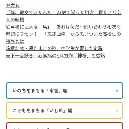
や犬も
「俺、彼女できたんだ」23歳で逝った相方 寝たきり芸
人の転機
駐車場に巨大な「鳥」 あれは何だ…問い合わせ相次ぐ
暗記にフセン！ 「忘却曲線」から思いついた高校生の
特許とは
箱根名物・黒たまごの謎 中学生が覆した定説
天下一品好き 心臓病の小4力作「神様」も感銘
いのちをまもる
「水害」編
こどもをまもる
「いじめ」編