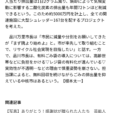
人当たり排出量は1日2グラム減り、焼却によって気候変
動に影響する二酸化炭素の排出量も年間72トンほど削減
できるという。このため約5000万円を計上し、全ての関
連施設に大型シュレッダー167台を配するプロジェクト
を考えた。
品川万里市長は「市民に減量や分別をお願いしてきた
が『まず隗より始めよ』と。市が率先して取り組むこと
で、リサイクル社会実現を目指したい」と話す。一方
で、品川市長は、有料ごみ袋の導入については、高齢世
帯などに負担をかける▽レジ袋の有料化が進んでいる▽
実効性が不透明―などの理由で慎重姿勢を崩さない。担
当課によると、無料回収を続けながらごみの排出量を抑
えている中核市はあるという。【根本太一】
関連記事
【写真】ありがとう！感謝状が贈られた人たち 芸能人