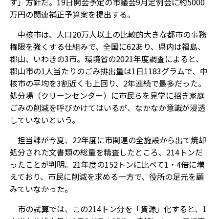
す」方針だ。19日開会予定の市議会9月定例会に約5000
万円の関連補正予算案を提出する。
中核市は、人口20万人以上の比較的大きな都市の事務
権限を強くする仕組みで、全国に62あり、県内は福島、
郡山、いわきの3市。環境省の2021年度調査によると、
郡山市の1人当たりのごみ排出量は1日1183グラムで、中
核市の平均を3割近くも上回り、2年連続で最多だった。
処分場（クリーンセンター）に市民らを見学に招き家庭
ごみの削減を呼びかけてはいるが、なかなか意識が浸透
していないという。
担当課が今夏、22年度に市関連の全施設から出て焼却
処分された文書類の総量を精査したところ、214トンだ
ったことが判明。21年度の152トンに比べて1・4倍に増
えており、市民に削減を求める一方で、役所の足元を顧
みていなかった。
市の試算では、この214トン分を「資源」化すると、1