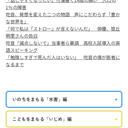
「話しやすくなりたい」付箋書く14歳の願い 人口の
1％の障害
吃音、発想を変えた二つの物語 声にこだわらず「豊か
な世界を」
「何で私は『ストロー』が言えないんだ」 俳優、笹丘
明里さんの告白
吃音「減点しないで」当事者ら要請 高校入試導入の英
語スピーキング
「勉強しすぎで死んだ人はいない」 吃音の僕が医者に
なるまで
いのちをまもる
「水害」編
こどもをまもる
「いじめ」編