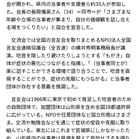
会が開かれ、県内の当事者や支援者ら約30人が参加し
た。会長の長岡儀英さん（34）＝同市＝が「さまざまな
年齢や立場の当事者が集まり、自分の価値観を話し合え
る場をつくりたい」と設立を宣言した。
交流会では全国の言友会を取りまとめるNPO法人全国
言友会連絡協議会（全言連）の横井秀明事務局長が講
演。吃音を隠したり避けたりしようとする「もがき」自
体が症状の悪化につながると指摘し「（当事者同士が）
楽に話すことができる環境で語り合うことで、吃音を直
視することができ、症状の克服にもつながる」と当事者
団体が存在する意義を強調した。
言友会は1966年に東京で初めて発足した吃音者のため
の自助団体で、加盟団体は山形県を含め全国38都道府県
に広がっている。NPOや任意団体など設立形態はさまざ
ま。交流や勉強会などを通じて症状の受容や克服に取り
組んでいる。東北にはこれまで宮城県にしかなかったた
め、山形県内の当事者は県境を越えて参加せざるを得な