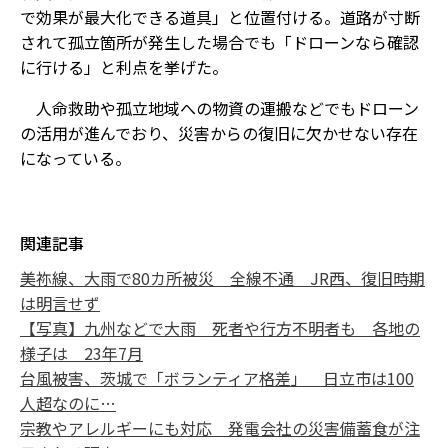
で効果が最大化できる道具」と位置付ける。道路が寸断
されて孤立箇所が発生した場合でも「ドローンなら確認
に行ける」と利点を挙げた。
人命救助や孤立地域への物資の運搬などでもドローン
の活用が進んでおり、災害からの復旧に欠かせない存在
になっている。
関連記事
美祢線、大雨で80カ所被災 全線不通 JR西、復旧時期
は明言せず
【写真】九州などで大雨 死者や行方不明者も 各地の
様子は 23年7月
台風被害、茨城で「ボランティア格差」 日立市は100
人超なのに…
宗教やアレルギーにも対応 発電会社の災害備蓄食が注