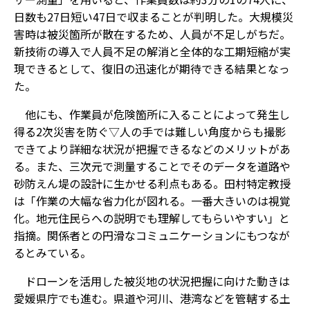
日数も27日短い47日で収まることが判明した。大規模災
害時は被災箇所が散在するため、人員が不足しがちだ。
新技術の導入で人員不足の解消と全体的な工期短縮が実
現できるとして、復旧の迅速化が期待できる結果となっ
た。
他にも、作業員が危険箇所に入ることによって発生し
得る2次災害を防ぐ▽人の手では難しい角度からも撮影
できてより詳細な状況が把握できる――などのメリットがあ
る。また、三次元で測量することでそのデータを道路や
砂防えん堤の設計に生かせる利点もある。田村特定教授
は「作業の大幅な省力化が図れる。一番大きいのは視覚
化。地元住民らへの説明でも理解してもらいやすい」と
指摘。関係者との円滑なコミュニケーションにもつなが
るとみている。
ドローンを活用した被災地の状況把握に向けた動きは
愛媛県庁でも進む。県道や河川、港湾などを管轄する土