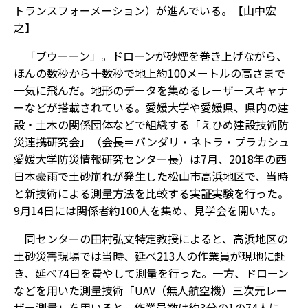
トランスフォーメーション）が進んでいる。【山中宏
之】
「ブウーーン」。ドローンが砂煙を巻き上げながら、
ほんの数秒から十数秒で地上約100メートルの高さまで
一気に飛んだ。地形のデータを集めるレーザースキャナ
ーなどが搭載されている。愛媛大学や愛媛県、県内の建
設・土木の関係団体などで組織する「えひめ建設技術防
災連携研究会」（会長＝バンダリ・ネトラ・プラカシュ
愛媛大学防災情報研究センター長）は7月、2018年の西
日本豪雨で土砂崩れが発生した松山市高浜地区で、当時
と新技術による測量方法を比較する実証実験を行った。
9月14日には関係者約100人を集め、見学会を開いた。
同センターの田村弘文特定教授によると、高浜地区の
土砂災害現場では当時、延べ213人の作業員が現地に赴
き、延べ74日を費やして測量を行った。一方、ドローン
などを用いた測量技術「UAV（無人航空機）三次元レー
ザー測量」を用いると、作業員数は約3分の1の74人に、