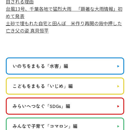
目される理由
台風13号、千葉各地で猛烈大雨 「顕著な大雨情報」初
めて発表
土砂で埋もれた自宅と田んぼ 米作り再開の背中押した
亡き父の姿 真貝恒平
いのちをまもる
「水害」編
こどもをまもる
「いじめ」編
みらいへつなぐ
「SDGs」編
みんなで子育て
「コマロン」編