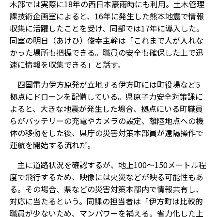
木部では実際に18年の西日本豪雨時にも利用。土木管理
課技術企画室によると、16年に発生した熊本地震で情報
収集に活躍したことを受け、同部では17年に導入した。
同室の明日（あけひ）俊幸主幹は「これまで人が入れな
かった場所も把握できる。職員の安全も確保した上で迅
速に情報を収集できる」と話す。
四国電力伊方原発が立地する伊方町には町役場など5
拠点にドローンを配備している。県原子力安全対策課に
よると、大きな地震が発生した場合、拠点にいる町職員
らがバッテリーの充電やカメラの設定、離陸地点への機
体の移動をした後、県庁の災害対策本部員が遠隔操作で
運航を開始する流れだ。
主に道路状況を確認するが、地上100～150メートル程
度で飛行するため、映像には火災などが映る可能性もあ
る。その場合、県などの災害対策本部内で情報共有し、
対応に当たるという。同課の担当者は「伊方町は比較的
職員が少ないため、マンパワーを補える。省力化した上