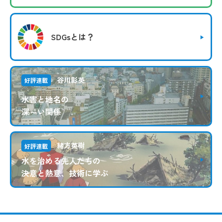
SDGsとは？
谷川彰英
好評連載
水害と地名の
深～い関係
緒方英樹
好評連載
水を治める先人たちの
決意と熱意、技術に学ぶ