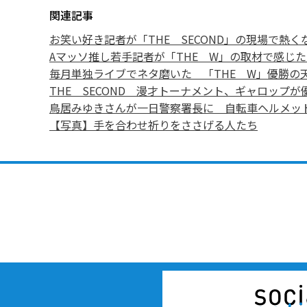
関連記事
お笑い好き記者が「THE SECOND」の現場で熱く
Aマッソ推し若手記者が「THE W」の取材で感じ
毎月単独ライブでネタ磨いた 「THE W」優勝の
THE SECOND 漫才トーナメント、ギャロップが
鳥居みゆきさんが一日警察署長に 自転車ヘルメッ
【写真】手を合わせ祈りをささげる人たち