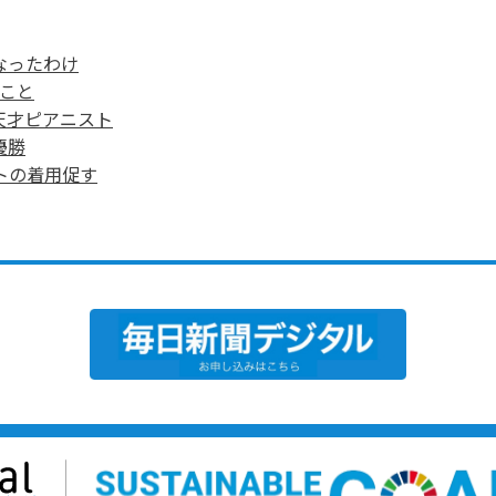
なったわけ
たこと
天才ピアニスト
優勝
トの着用促す