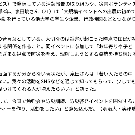
ービス）で発信している活動報告の取り組みや、災害ボランティ
3年、泉田峻さん（21）は「大規模イベントへの出展は初め
活動を行っている他大学の学生や企業、行政機関などとつなが
合言葉としている。大切なのは災害が起こった時点で住民が
える関係を作ること。同イベントに参加して「お年寄りや子ど
まざまな視点で防災を考え、理解しようとする姿勢を持ち続け
面するか分からない現状だが、泉田さんは「若い人たちの中
い。我々の活動をSNSなどを通じて知ってもらって、少しで
見つけてくれる人が増えたらいい」と語った。
て、合同で勉強会や防災訓練、防災啓発イベントを開催する
ティーを作り、活動をしたい」と意気込んだ。【明治大・奥津