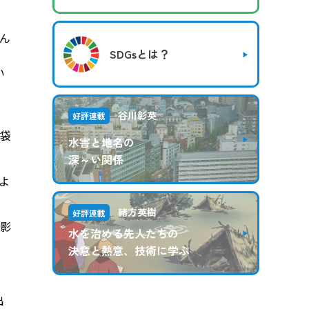
ん
SDGsとは？
い
谷川彰英
好評連載
や袋
水害と地名の
深～い関係
よ
緒方英樹
好評連載
影
水を治める先人たちの
決意と熱意、技術に学ぶ
出