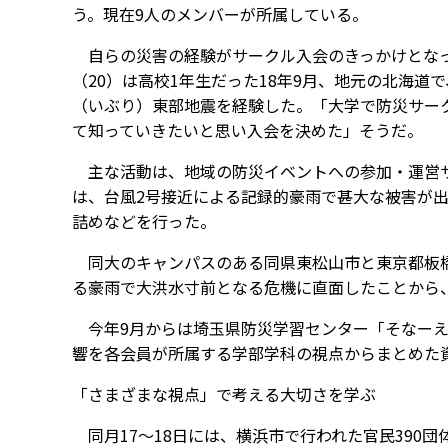
う。現在9人のメンバーが所属している。
自らの災害の経験がサークル入会のきっかけとなっ
（20）は高校1年生だった18年9月、地元の北海道
（いぶり）東部地震を経験した。「大学で防災サー
て知っていきたいと思い入会を決めた」そうだ。
主な活動は、地域の防災イベントへの参加・運営サ
は、台風2号接近による記録的豪雨で甚大な被害が
詰めなどを行った。
同大のキャンパスのある同県東松山市と東京都板橋区
る豪雨で大洪水寸前となる危機に直面したことから
今年9月からは埼玉県防災学習センター「そなーえ
響を各会員が所属する学部学科の視点からまとめた
「さまざまな視点」で考える大切さを学ぶ
同月17～18日には、横浜市で行われた官民390