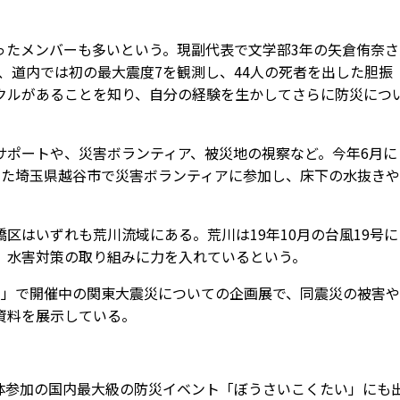
たメンバーも多いという。現副代表で文学部3年の矢倉侑奈さ
で、道内では初の最大震度7を観測し、44人の死者を出した胆振
クルがあることを知り、自分の経験を生かしてさらに防災につ
ポートや、災害ボランティア、被災地の視察など。今年6月に
出た埼玉県越谷市で災害ボランティアに参加し、床下の水抜き
はいずれも荒川流域にある。荒川は19年10月の台風19号に
、水害対策の取り組みに力を入れているという。
」で開催中の関東大震災についての企画展で、同震災の被害や
資料を展示している。
団体参加の国内最大級の防災イベント「ぼうさいこくたい」にも