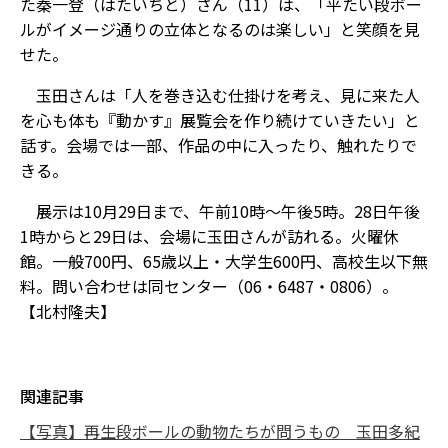
た秦一登（はたいちと）さん（11）は、「平たい段ボー
ルがイメージ通りの立体となるのは楽しい」と笑顔を見
せた。
玉田さんは「人を巻き込む仕掛けを考え、見に来た人
を心も体も『動かす』展覧会を作り続けていきたい」と
話す。会場では一部、作品の中に入ったり、触れたりで
きる。
展示は10月29日まで、午前10時～午後5時。28日午後
1時からと29日は、会場に玉田さんが訪れる。火曜休
館。一般700円、65歳以上・大学生600円、高校生以下無
料。問い合わせは同センター（06・6487・0806）。
【北村隆夫】
関連記事
【写真】再生段ボールの動物たちが問うもの 玉田多紀