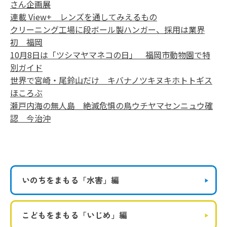
さん企画展
連載 View+ レンズを通してみえるもの
クリーニング工場に段ボール製ハンガー、採用は業界
初 福岡
10月8日は「ツシマヤマネコの日」 福岡市動物園で特
別ガイド
世界で宮崎・尾鈴山だけ キバナノツキヌキホトトギス
ほころぶ
瀬戸内海の無人島 絶滅危惧の鳥ウチヤマセンニュウ確
認 今治沖
いのちをまもる
「水害」編
こどもをまもる
「いじめ」編