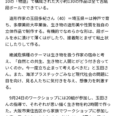
10の「物語」で構成された大小約130の作品は全て古紙
段ボールでできている。
造形作家の玉田多紀さん（40）＝埼玉県＝は神戸で育
ち、多摩美術大卒業後、生き物の造形美や性質を独自の
立体作品で制作する。有機的でなめらかな形は、段ボー
ルを水に漬けて薄くはがしたり、接着剤とまぜて粘土状
にしたりして作る。
絶滅危惧種のテーマは生き物を扱う作家の宿命と考
え、「自然との共生、生き物と人間とがどう付き合って
いくのか。今一度立ち止まって考えるべきだ」と玉田さ
ん。また、海洋プラスチックごみなど現代社会の問題に
目を向け、見る人たちに気付きを与え、想像力を刺激す
る。
9月24日のワークショップには20組が参加し、玉田さ
んの指導で、それぞれが思い描く生き物を約2時間で作っ
た。大阪市東住吉区から家族でワークショップに参加し