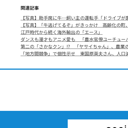
関連記事
【写真】助手席に牛…飼い主の運転手「ドライブが
【写真】「牛逃げてるぞ」がきっかけ 高齢化の町、
江戸時代から続く海外輸出の「エース」
ダンスも漫才もアニメ愛も 「農水官僚ユーチュー
第二の「さかなクン」!? 「ヤサイちゃん」、農業
「地方間競争」で個性示せ 東国原英夫さん、人口