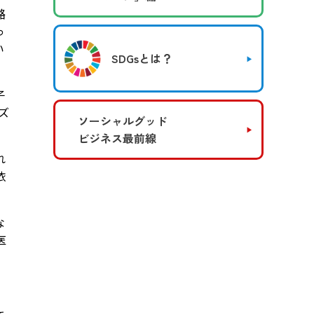
酪
っ
い
SDGsとは？
子
ズ
ソーシャルグッド
ビジネス最前線
れ
依
な
医