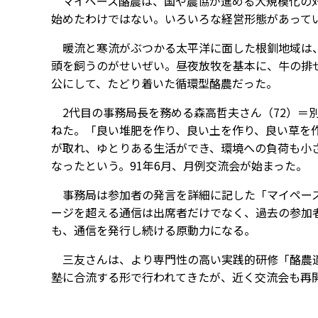
マイペース酪農は、国や農協が進める大規模化の対
始めたわけではない。いろいろな経営形態があって
暖流と寒流がぶつかる太平洋に面した根釧地域は、
頭を飼うのがせいぜい。昼夜放牧を基本に、牛の排
公にして、たどり着いた循環型酪農だった。
2代目の事務局長を務める森高哲夫さん（72）＝別
ねた。「良い堆肥を作り、良い土を作り、良い草を
が取れ、ゆとりある生活ができ、環境への負荷も小
なったという。91年6月、月例交流会が始まった。
事務局は参加者の発言を詳細に記した「マイペース
ージを超える通信は出席者だけでなく、過去の参加
も、通信を発行し続ける原動力になる。
三友さんは、より専門性の高い実践的研修「酪農適
塾に合流する形で行われてきたが、近く交流会も再