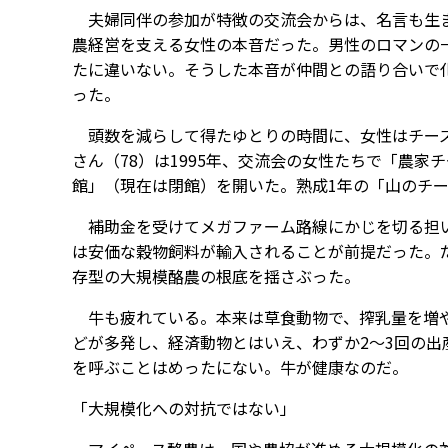
夫婦同伴の参加が特徴の交流会からは、名言も生ま
農経営を支える女性の本音だった。男性のロマンの
たに違いない。そうした本音が仲間との語り合いで
った。
頭数を減らして得たゆとりの時間に、女性はチーズ
さん（78）は1995年、交流会の女性たちで「農家
館」（現在は閉館）を開いた。熟成1年の「山のチ
補助金を受けてメガファーム路線にかじを切る担い
は安価な穀物飼料が輸入されることが前提だった。
存型の大規模酪農の根底を揺さぶった。
牛も疲れている。本来は草食動物で、搾乳量を増や
どが多発し、経済動物とはいえ、わずか2～3回の
を呼ぶことはめったにない。牛が健康なのだ。
「大規模化への対抗ではない」