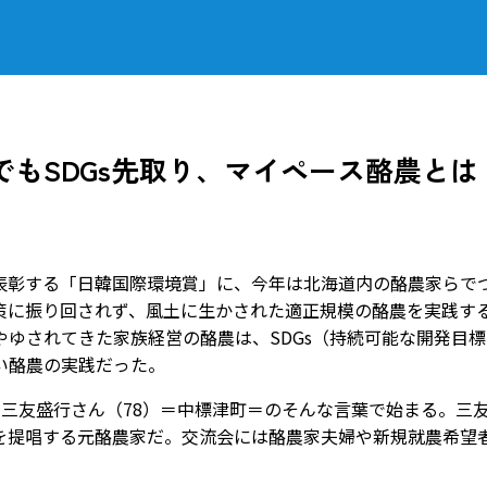
もSDGs先取り、マイペース酪農とは
彰する「日韓国際環境賞」に、今年は北海道内の酪農家らで
策に振り回されず、風土に生かされた適正規模の酪農を実践す
ゆされてきた家族経営の酪農は、SDGs（持続可能な開発目標
い酪農の実践だった。
三友盛行さん（78）＝中標津町＝のそんな言葉で始まる。三
を提唱する元酪農家だ。交流会には酪農家夫婦や新規就農希望