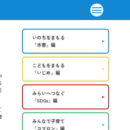
いのちをまもる
「水害」編
こどもをまもる
「いじめ」編
つ
る
）
みらいへつなぐ
「SDGs」編
友
者
みんなで子育て
「コマロン」編