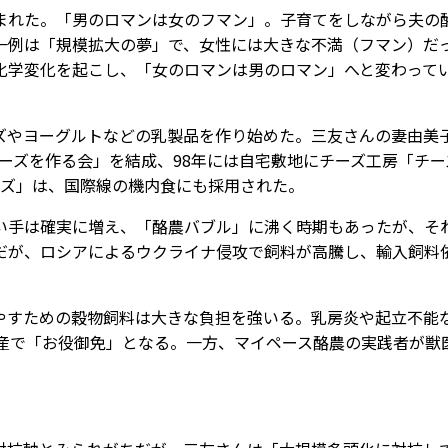
れた。「男のロマンは女のフマン」。子育てをしながら夫の
一例は「規模拡大の夢」で、女性には大きな不満（フマン）だ
化学変化を起こし、「女のロマンは男のロマン」へと変わって
やヨーグルトなどの乳製品を作り始めた。三友さんの妻由美
チーズを作る会」を結成、98年には自宅敷地にチーズ工房「チー
ーズ」は、国際線の機内食にも採用された。
手は確実に増え、「酪農バブル」に沸く時期もあったが、そ
だが、ロシアによるウクライナ侵攻で飼料が高騰し、輸入飼料
すための穀物飼料は大きな負担を強いる。乳房炎や起立不能
出産で「お役御免」となる。一方、マイペース酪農の実践者が獣