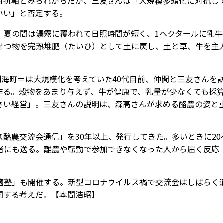
抗軸とみられがちだが、三友さんは「大規模多頭化に対抗し
いい」と否定する。
夏の間は濃霧に覆われて日照時間が短く、1ヘクタールに乳牛
せつ物を完熟堆肥（たいひ）として土に戻し、土と草、牛を主
海町＝は大規模化を考えていた40代目前、仲間と三友さんを
作る。穀物をあまり与えず、牛が健康で、乳量が少なくても採
さい経営」。三友さんの説明は、森高さんが求める酪農の姿と
酪農交流会通信」を30年以上、発行してきた。多いときに20
者にも送る。離農や転勤で参加できなくなった人から届く反応
塾」も開催する。新型コロナウイルス禍で交流会はしばらく
開する考えだ。【本間浩昭】