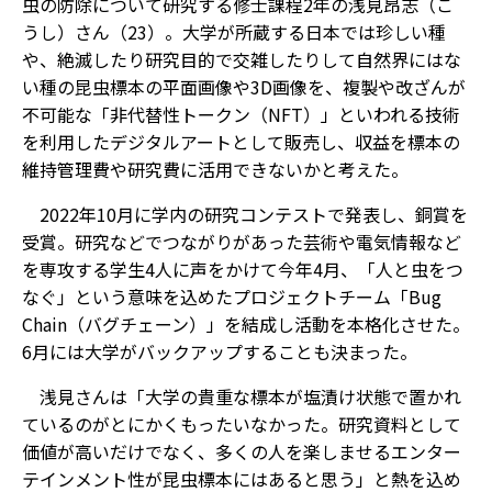
虫の防除について研究する修士課程2年の浅見昂志（こ
うし）さん（23）。大学が所蔵する日本では珍しい種
や、絶滅したり研究目的で交雑したりして自然界にはな
い種の昆虫標本の平面画像や3D画像を、複製や改ざんが
不可能な「非代替性トークン（NFT）」といわれる技術
を利用したデジタルアートとして販売し、収益を標本の
維持管理費や研究費に活用できないかと考えた。
2022年10月に学内の研究コンテストで発表し、銅賞を
受賞。研究などでつながりがあった芸術や電気情報など
を専攻する学生4人に声をかけて今年4月、「人と虫をつ
なぐ」という意味を込めたプロジェクトチーム「Bug
Chain（バグチェーン）」を結成し活動を本格化させた。
6月には大学がバックアップすることも決まった。
浅見さんは「大学の貴重な標本が塩漬け状態で置かれ
ているのがとにかくもったいなかった。研究資料として
価値が高いだけでなく、多くの人を楽しませるエンター
テインメント性が昆虫標本にはあると思う」と熱を込め