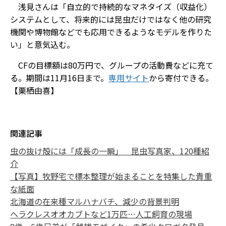
浅見さんは「自立的で持続的なマネタイズ（収益化）
システムとして、将来的には昆虫だけではなく他の研究
機関や博物館などでも応用できるようなモデルを作りた
い」と意気込む。
CFの目標額は80万円で、グループの活動費などに充て
る。期間は11月16日まで。
専用サイト
から寄付できる。
【栗栖由喜】
関連記事
虫の抜け殻には「成長の一瞬」 昆虫写真家、120種紹
介
【写真】牧野宅で標本整理が始まることを特集した貴重
な紙面
北海道の在来種マルハナバチ、減少の背景判明
ヘラクレスオオカブトなど1万匹…人工飼育の現場