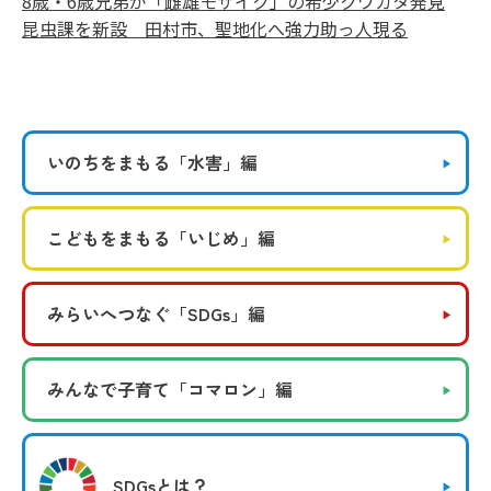
8歳・6歳兄弟が「雌雄モザイク」の希少クワガタ発見
昆虫課を新設 田村市、聖地化へ強力助っ人現る
いのちをまもる
「水害」編
こどもをまもる
「いじめ」編
みらいへつなぐ
「SDGs」編
みんなで子育て
「コマロン」編
SDGsとは？