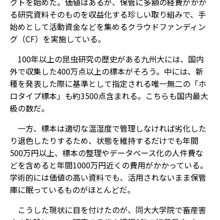
クトを始めた。価値はあるが、保管に多額の経費がかか
る研究資料そのものを収益化する珍しい取り組みで、手
始めとして活動資金などを集めるクラウドファンディン
グ（CF）を実施している。
100年以上の昆虫研究の歴史がある九州大には、国内
外で収集した400万点以上の標本がそろう。中には、新
種を発表した際に基準として指定される唯一無二の「ホ
ロタイプ標本」も約3500点含まれる。こちらも国内最大
級の数だ。
一方、標本は適切な温湿度で管理しなければ劣化した
り退色したりするため、状態を維持するだけでも年間
500万円以上、標本の整理やデータベース化の人件費な
どを含めると年間1000万円近くの費用がかかっている。
学術的には価値の高い資料でも、活用されないまま保管
庫に眠っているものがほとんどだ。
こうした現状に目を付けたのが、同大大学院で畜産害