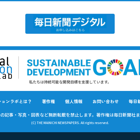
私たちは持続可能な開発目標を支援しています。
ションラボとは？
著作権
個人情報
お問い合わせ
毎日
載の
記事・写真・図表など無断転載を禁止します。
著作権は毎日新聞社ま
(C) THE MAINICHI NEWSPAPERS. All rights reserved.