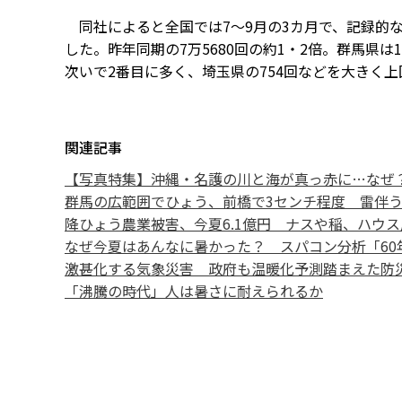
同社によると全国では7～9月の3カ月で、記録的な
した。昨年同期の7万5680回の約1・2倍。群馬県は1
次いで2番目に多く、埼玉県の754回などを大きく
関連記事
【写真特集】沖縄・名護の川と海が真っ赤に…なぜ
群馬の広範囲でひょう、前橋で3センチ程度 雷伴
降ひょう農業被害、今夏6.1億円 ナスや稲、ハウ
なぜ今夏はあんなに暑かった？ スパコン分析「60
激甚化する気象災害 政府も温暖化予測踏まえた防
「沸騰の時代」人は暑さに耐えられるか