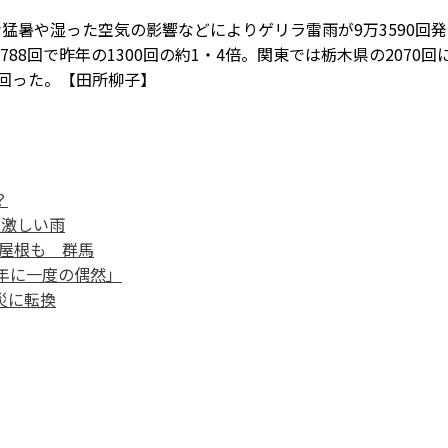
猛暑や湿った空気の影響などによりゲリラ雷雨が9万3590回発
788回で昨年の1300回の約1・4倍。関東では栃木県の2070回
上回った。【田所柳子】
？
う激しい雨
ス屋根も 群馬
年に一度の偶然」
災に転換