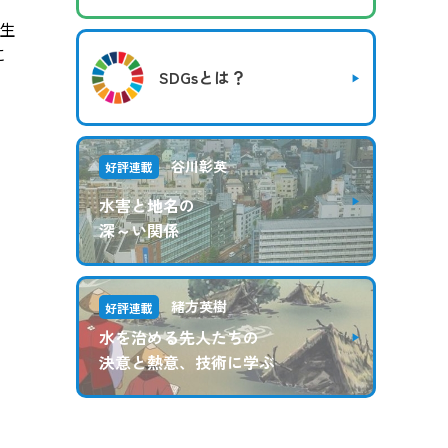
生
に
SDGsとは？
谷川彰英
好評連載
水害と地名の
深～い関係
緒方英樹
好評連載
水を治める先人たちの
決意と熱意、技術に学ぶ