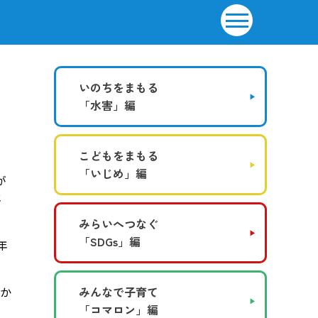
いのちをまもる
「水害」編
こどもをまもる
「いじめ」編
が
年
みらいへつなぐ
「SDGs」編
年
うか
みんなで子育て
「コマロン」編