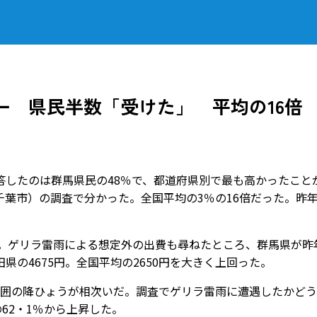
一 県民半数「受けた」 平均の16倍
したのは群馬県民の48％で、都道府県別で最も高かったこと
葉市）の調査で分かった。全国平均の3％の16倍だった。昨
調査。ゲリラ雷雨による想定外の出費も尋ねたところ、群馬県が昨
田県の4675円。全国平均の2650円を大きく上回った。
広範囲の降ひょうが相次いだ。調査でゲリラ雷雨に遭遇したかど
62・1％から上昇した。