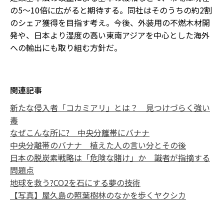
の5～10倍に広がると期待する。同社はそのうちの約2割
のシェア獲得を目指す考え。今後、外装用の不燃木材開
発や、日本より湿度の高い東南アジアを中心とした海外
への輸出にも取り組む方針だ。
関連記事
新たな侵入者「コカミアリ」とは？ 見つけづらく強い
毒
なぜこんな所に? 中央分離帯にバナナ
中央分離帯のバナナ 植えた人の言い分とその後
日本の脱炭素戦略は「危険な賭け」か 識者が指摘する
問題点
地球を救う?CO2を石にする夢の技術
【写真】屋久島の照葉樹林のなかを歩くヤクシカ