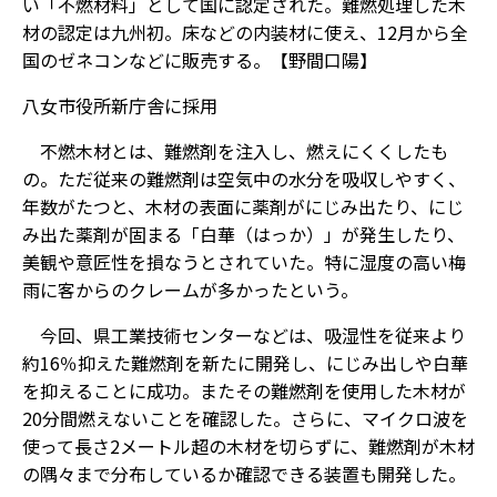
い「不燃材料」として国に認定された。難燃処理した木
材の認定は九州初。床などの内装材に使え、12月から全
国のゼネコンなどに販売する。【野間口陽】
八女市役所新庁舎に採用
不燃木材とは、難燃剤を注入し、燃えにくくしたも
の。ただ従来の難燃剤は空気中の水分を吸収しやすく、
年数がたつと、木材の表面に薬剤がにじみ出たり、にじ
み出た薬剤が固まる「白華（はっか）」が発生したり、
美観や意匠性を損なうとされていた。特に湿度の高い梅
雨に客からのクレームが多かったという。
今回、県工業技術センターなどは、吸湿性を従来より
約16％抑えた難燃剤を新たに開発し、にじみ出しや白華
を抑えることに成功。またその難燃剤を使用した木材が
20分間燃えないことを確認した。さらに、マイクロ波を
使って長さ2メートル超の木材を切らずに、難燃剤が木材
の隅々まで分布しているか確認できる装置も開発した。