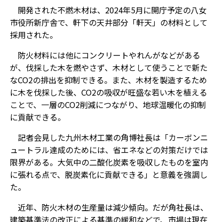
開発された不燃木材は、2024年5月に開庁予定の八女
市役所新庁舎で、軒下の天井部分「軒天」の材料として
採用された。
防火材料には他にコンクリートやれんがなどがある
が、伐採した木を燃やさず、木材として使うことで新た
なCO2の排出を抑制できる。また、木材を製造するため
に木を伐採した後、CO2の吸収が旺盛な若い木を植える
ことで、一層のCO2削減につながり、地球温暖化の抑制
に貢献できる。
記者会見した九州木材工業の角博社長は「カーボンニ
ュートラル達成のためには、省エネなどの対策だけでは
限界がある。大気中の二酸化炭素を吸収したものを室内
に張れる点で、脱炭素化に貢献できる」と意義を強調し
た。
近年、防火木材の生産量は減少傾向。だが角社長は、
建築基準法の改正による基準の緩和などで、市場は現在