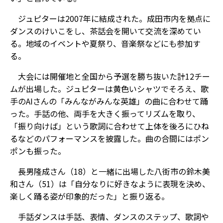
ジュピターは2007年に結成された。成田市内を拠点に
ダンスのけいこをし、茶話会を開いて交流を深めてい
る。地域のイベントや夏祭り、音楽祭などにも参加す
る。
大会には開催地と全国から予選を勝ち抜いた計12チー
ムが出場した。ジュピターは黄色いシャツでそろえ、歌
手のAIさんの「みんながみんな英雄」の曲に合わせて踊
った。手話の他、両手を大きく振ってリズムを取り、
「振り向けば」という歌詞に合わせて上体を後ろにひね
るなどのパフォーマンスを披露した。曲の合間にはポン
ポンも振った。
長男隆成さん（18）と一緒に出場した八街市の鈴木美
和さん（51）は「自分なりに好きなように表現を決め、
楽しく踊る姿が印象的だった」と振り返る。
手話ダンスは手話、表情、ダンスのステップ、歌詞や