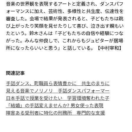
音楽の世界観を表現するアートと定義され、ダンスパフ
ォーマンスに加え、芸術性、多様性と共生度、伝達性を
審査した。会場で結果が発表されると、子どもたちは跳
び上がったり笑顔を見せたりして喜び、泣き出す親もい
たという。鈴木さんは「子どもたちの自信や経験につな
がった。みんな仲良しで、これからもジュピターが居場
所になったらいいと思う」と話している。【中村宰和】
関連記事
手話ダンス、町職員ら表情豊かに 共生のまちに
見える音楽でノリノリ 手話ダンスパフォーマー
日本手話で授業を受けたい 学習環境奪われた子
「結婚」の手話変えませんか? 男女使った表現
障害ある受刑者に特化の刑務所 専門的な支援