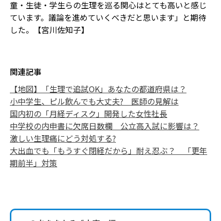
童・生徒・学生らの生理を巡る関心はとても高いと感じ
ています。議論を進めていくべきだと思います」と期待
した。【宮川佐知子】
関連記事
【地図】「生理で追試OK」あなたの都道府県は？
小中学生、ピル飲んでも大丈夫? 医師の見解は
国内初の「月経ディスク」開発した女性社長
中学校の内申書に欠席日数欄 公立高入試に影響は？
激しい生理痛にどう対処する?
大出血でも「もうすぐ閉経だから」耐え忍ぶ？ 「更年
期前半」対策