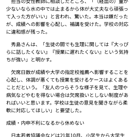
担当の女性教師に相談したところ、「（経血の）量が
少ないなら水の中では止まるから体が大丈夫なら頑張っ
て入った方がいい」と言われ、驚いた。本当は嫌だった
が、成績への影響を心配し、補講を受けた。学校の対応
に違和感が残った。
秀島さんは、「生徒の間でも生理に関しては『大っぴ
らに話したくない』『授業に遅れたくない』という気持
ちが強い」と明かす。
欠席日数が成績や大学の指定校推薦へ影響することを
心配し、体調が悪くても授業を受けるケースはよくある
ことだという。「友人のつらそうな様子を見て、生理や
病気などやむを得ない場合は欠席扱いとしない制度があ
ればいいと思います。学校は生徒の意見を聞きながら柔
軟に対応してほしい」と要望した。
成績・内申不利になるから休めない
日本若者協議会などは21年10月、小学生から大学生