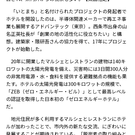
「いとまち」と名付けられたプロジェクトの発起者で
ホテルを開設したのは、半導体関連メーカーで再エネ事
業も展開するアドバンテック（東京）。西条市出身の山
名正英社長が「創業の地の活性化に役立ちたい」と構
想。建築家・隈研吾さんの協力を得て、17年にプロジェ
クトが始動した。
20年に開業したマルシェとレストランの建物は140キ
ロワットの太陽光発電を備え、災害時には3日間300人分
の非常用電源・水・食料を提供する避難拠点の機能も果
たす。ホテルの太陽光発電は300キロワットの規模で、
「ZEB（ゼロ・エネルギー・ビル）」として最高レベル
の認証を取得した日本初の「ゼロエネルギーホテル」
だ。
地元住民が多く利用するマルシェとレストランにホテ
ルが加わったことで、市内外の新たな交流、にぎわいに
発展することが期待されている。「脱炭素の取り組みと