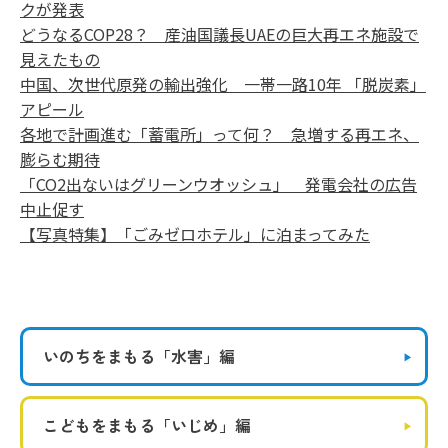
クが発表
どうなるCOP28？ 産油国議長UAEの巨大再エネ施設で
見えたもの
中国、次世代原発の輸出強化 一帯一路10年 「脱炭素」
アピール
各地で計画進む「蓄電所」って何？ 急増する再エネ、
膨らむ期待
「CO2出ないはグリーンウオッシュ」 発電会社の広告
中止促す
【写真特集】「ごみゼロホテル」に泊まってみた
いのちをまもる
「水害」編
こどもをまもる
「いじめ」編