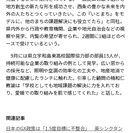
地方創生の新たな形を成功させ、西条の豊かな未来を内
外の人たちとつくっていきたい。この『いとまち』をモ
デルに、他のまちの課題解決にも役立てたら」と同社。
県内外から行政や教育機関、企業や地元自治会などの視
察や見学、内覧の希望が寄せられ、2週間に1組ほどのペ
ースで受けているという。
9月には県立宇和島東高校国際協力部の部員15人が、
持続可能な企業の取り組みの例として見学。広い窓から
の採光など、照明や空調の効率化の工夫や、地産地消で
健康に配慮したランチに触れた。引率した顧問の楠和仁
教諭は「学校としても地域課題の解決に力を入れてお
り、愛媛での取り組みを肌で感じてくれた」と話した。
関連記事
日本のGX政策は「1.5度目標に不整合」 英シンクタン