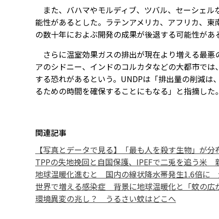
また、バハマやモルディブ、ツバル、セーシェルな
能性があるとした。ラテンアメリカ、アフリカ、東
の数十年におよぶ開発の成果が後退する可能性があ
さらに温室効果ガスの排出が現在より増える最悪の
アのシドニー、インドのコルカタなどの大都市では
する恐れがあるという。UNDPは「排出量の削減は
るための時間を確保することにもなる」と指摘した
関連記事
【写真とデータで見る】「最も人を殺す生物」が分
TPPの失地挽回と自国保護、IPEFで二兎を追う米
地球温暖化進むと 国内の線状降水帯発生1.6倍に
世界で増える感染症 背景に地球温暖化と「蚊の
環境異変の兆し？ うるさい蚊はどこへ