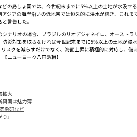
どの島しょ国では、今世紀末までに5％以上の土地が水没する
南アジアの海岸沿いの低地帯では恒久的に浸水が続き、これま
ると警告した。
シナリオの場合、ブラジルのリオデジャネイロ、オーストラ
、防災対策を取らなければ今世紀末までに5％以上の土地が浸
、リスクを減らすだけでなく、海面上昇に積極的に対応し、備
。【ニューヨーク八田浩輔】
布拡大
 新興国は魅力薄
 気象研など
広がり」