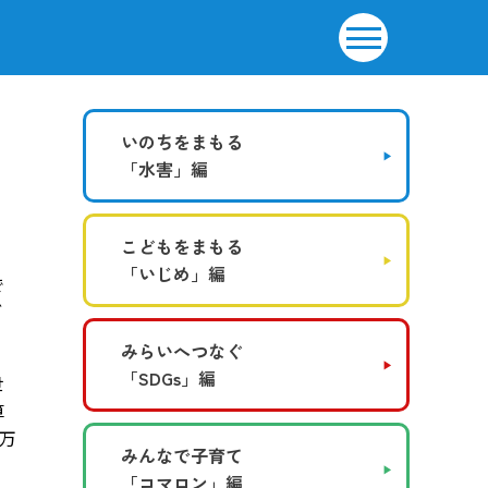
いのちをまもる
「水害」編
こどもをまもる
「いじめ」編
で
ブ
みらいへつなぐ
「SDGs」編
世
算
0万
みんなで子育て
「コマロン」編