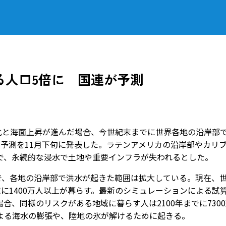
る人口5倍に 国連が予測
化と海面上昇が進んだ場合、今世紀末までに世界各地の沿岸部
予測を11月下旬に発表した。ラテンアメリカの沿岸部やカリ
で、永続的な浸水で土地や重要インフラが失われるとした。
で、各地の沿岸部で洪水が起きた範囲は拡大している。現在、
域に1400万人以上が暮らす。最新のシミュレーションによる試
、同様のリスクがある地域に暮らす人は2100年までに730
よる海水の膨張や、陸地の氷が解けるために起きる。