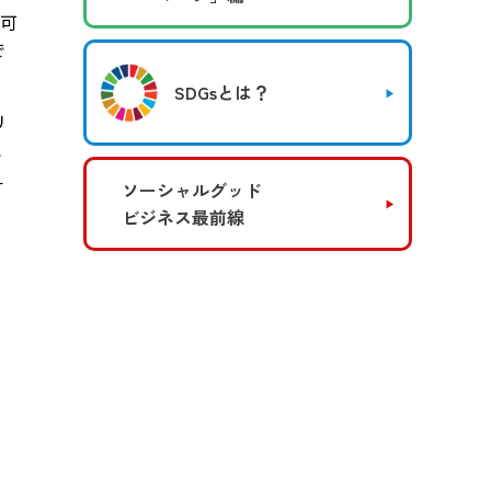
可
で
SDGsとは？
リ
水
え
ソーシャルグッド
ビジネス最前線