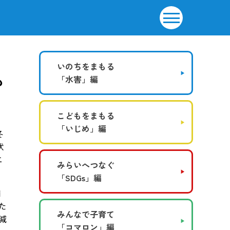
いのちをまもる
も
「水害」編
こどもをまもる
「いじめ」編
冬
状
ニ
みらいへつなぐ
「SDGs」編
舗
た
みんなで子育て
減
「コマロン」編