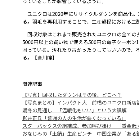
っていることが影響しているようだ。
ユニクロは2020年にリサイクルダウンを商品化。
る。羽毛を再利用することで、生産過程における二酸
回収対象はこれまで販売されたユニクロの全てのダウ
5000円以上の買い物で使える500円の電子クーポ
困っている。汚れたり古かったりしてもいいので、
る。【斎川瞳】
関連記事
【写真】回収したダウンはその後、どこへ？
【写真まとめ】インパクト大 前橋のユニクロ新店
暖冬の見通し 「温暖化もいい」という大誤解
柳井正氏「普通の人の生活が悪くなっている」
スターバックス労組結成、参加呼び掛け 「賃金低
おなじみの「土鍋」生産ピンチ 中国企業が「ある