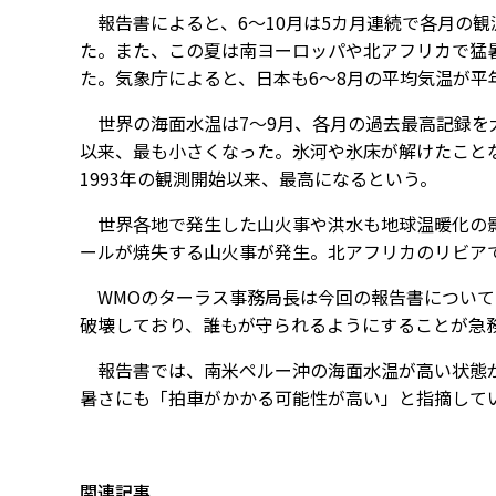
報告書によると、6～10月は5カ月連続で各月の観
た。また、この夏は南ヨーロッパや北アフリカで猛暑
た。気象庁によると、日本も6～8月の平均気温が平年
世界の海面水温は7～9月、各月の過去最高記録を大
以来、最も小さくなった。氷河や氷床が解けたこと
1993年の観測開始以来、最高になるという。
世界各地で発生した山火事や洪水も地球温暖化の影響
ールが焼失する山火事が発生。北アフリカのリビア
WMOのターラス事務局長は今回の報告書について
破壊しており、誰もが守られるようにすることが急
報告書では、南米ペルー沖の海面水温が高い状態が
暑さにも「拍車がかかる可能性が高い」と指摘して
関連記事