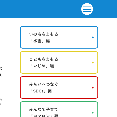
いのちをまもる
「水害」編
こどもをまもる
「いじめ」編
な
ス
みらいへつなぐ
「SDGs」編
ム
ず
みんなで子育て
「コマロン」編