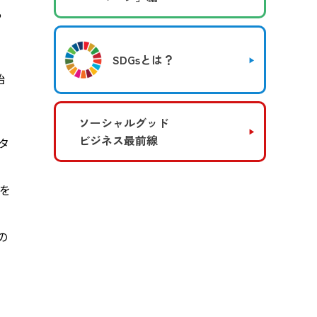
っ
SDGsとは？
始
ソーシャルグッド
ビジネス最前線
タ
を
の