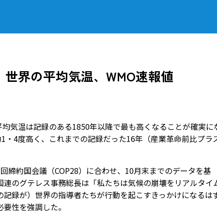
に 世界の平均気温、WMO速報値
平均気温は記録のある1850年以降で最も高くなることが確実に
約1・4度高く、これまでの記録だった16年（産業革命前比プラ
締約国会議（COP28）に合わせ、10月末までのデータを基
国連のグテレス事務総長は「私たちは気候の崩壊をリアルタイ
の記録が）世界の指導者たちが行動を起こすきっかけになるは
の必要性を強調した。