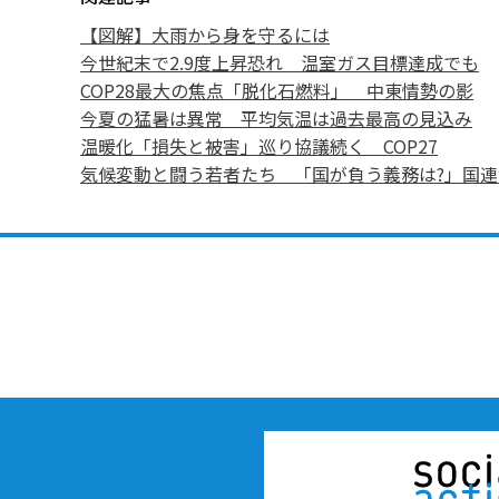
【図解】大雨から身を守るには
今世紀末で2.9度上昇恐れ 温室ガス目標達成でも
COP28最大の焦点「脱化石燃料」 中東情勢の影
今夏の猛暑は異常 平均気温は過去最高の見込み
温暖化「損失と被害」巡り協議続く COP27
気候変動と闘う若者たち 「国が負う義務は?」国