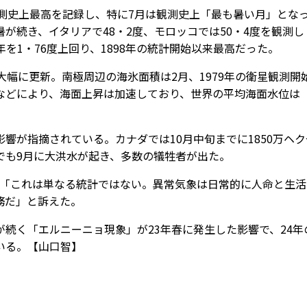
測史上最高を記録し、特に7月は観測史上「最も暑い月」とな
が続き、イタリアで48・2度、モロッコでは50・4度を観測し
を1・76度上回り、1898年の統計開始以来最高だった。
幅に更新。南極周辺の海氷面積は2月、1979年の衛星観測開
などにより、海面上昇は加速しており、世界の平均海面水位は
が指摘されている。カナダでは10月中旬までに1850万ヘク
でも9月に大洪水が起き、多数の犠牲者が出た。
「これは単なる統計ではない。異常気象は日常的に人命と生活
務だ」と訴えた。
続く「エルニーニョ現象」が23年春に発生した影響で、24年
いる。【山口智】