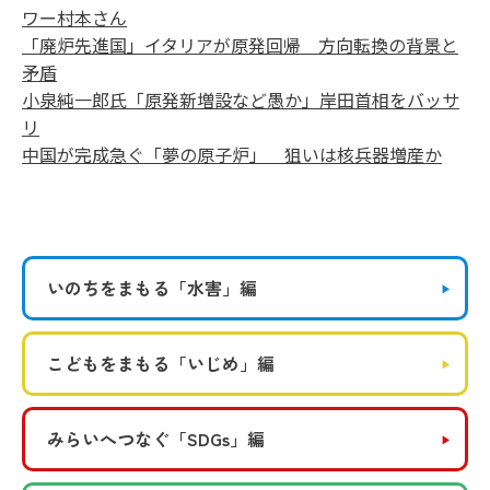
ワー村本さん
「廃炉先進国」イタリアが原発回帰 方向転換の背景と
矛盾
小泉純一郎氏「原発新増設など愚か」岸田首相をバッサ
リ
中国が完成急ぐ「夢の原子炉」 狙いは核兵器増産か
いのちをまもる
「水害」編
こどもをまもる
「いじめ」編
みらいへつなぐ
「SDGs」編