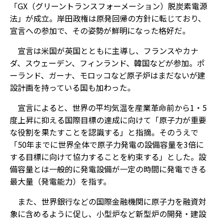
「GX（グリーントランスフォーメーション）脱炭素電源
法」が成立。岸田政権は原発回帰の方針に転じており、
宣言への参加で、その姿勢が鮮明になった格好だ。
宣言は米国が英国とともに主導し、フランスやカナ
ダ、スウェーデン、フィンランド、韓国などが参加。ポ
ーランド、ガーナ、モロッコなど原子炉はまだないが建
設計画を持っている国も加わった。
宣言によると、世界の平均気温を産業革命前から1・5
度上昇に抑える国際目標の達成に向けて「原子力が重要
な役割を果たすことを認識する」と指摘。そのうえで
「50年までに世界全体で原子力発電の設備容量を3倍に
する目標に向けて協力することを約束する」とした。設
備容量とは一般的に発電設備が一定の時間に発電できる
最大量（発電能力）を指す。
また、世界銀行などの国際金融機関に原子力を融資対
象に含めるように促し、小型炉など新型炉の開発・建設