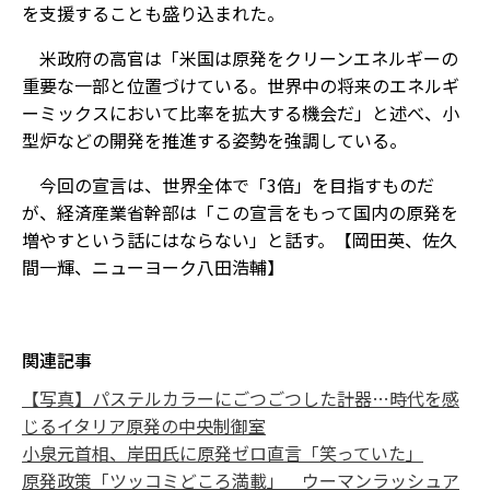
を支援することも盛り込まれた。
米政府の高官は「米国は原発をクリーンエネルギーの
重要な一部と位置づけている。世界中の将来のエネルギ
ーミックスにおいて比率を拡大する機会だ」と述べ、小
型炉などの開発を推進する姿勢を強調している。
今回の宣言は、世界全体で「3倍」を目指すものだ
が、経済産業省幹部は「この宣言をもって国内の原発を
増やすという話にはならない」と話す。【岡田英、佐久
間一輝、ニューヨーク八田浩輔】
関連記事
【写真】パステルカラーにごつごつした計器…時代を感
じるイタリア原発の中央制御室
小泉元首相、岸田氏に原発ゼロ直言「笑っていた」
原発政策「ツッコミどころ満載」 ウーマンラッシュア