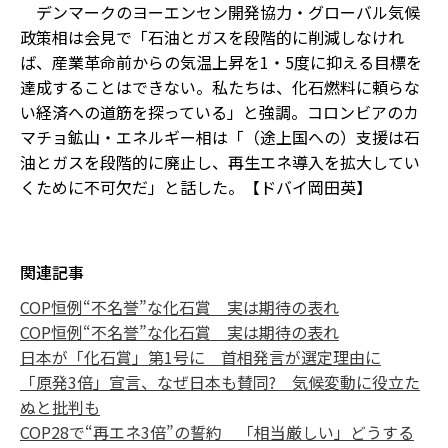
デンマークのヨーエンセン開発協力・グローバル気候
政策相は会見で「石油とガスを段階的に削減しなけれ
ば、産業革命前からの気温上昇を1・5度に抑える目標を
達成することはできない。私たちは、化石燃料に頼らな
い経済への道筋を探っている」と強調。コロンビアのカ
マチョ鉱山・エネルギー相は「（途上国への）支援は石
油とガスを段階的に廃止し、再生エネ導入を拡大してい
くために不可欠だ」と話した。【ドバイ岡田英】
関連記事
COP恒例“不名誉”な化石賞 実は期待の表れ
COP恒例“不名誉”な化石賞 実は期待の表れ
日本が「化石賞」第1号に 首相発言が選定理由に
「原発3倍」宣言、なぜ日本も賛同? 気候変動に役立た
ぬと批判も
COP28で“再エネ3倍”の誓約 「相当厳しい」どうする