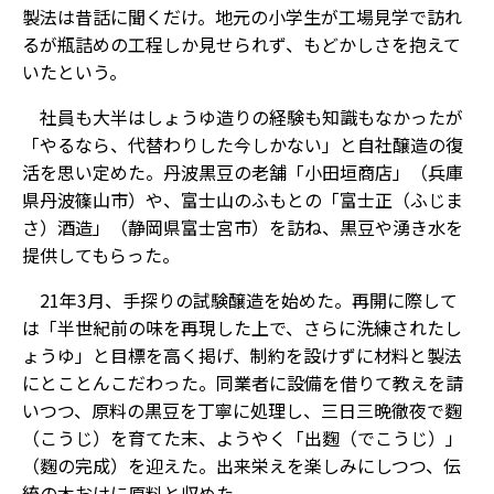
製法は昔話に聞くだけ。地元の小学生が工場見学で訪れ
るが瓶詰めの工程しか見せられず、もどかしさを抱えて
いたという。
社員も大半はしょうゆ造りの経験も知識もなかったが
「やるなら、代替わりした今しかない」と自社醸造の復
活を思い定めた。丹波黒豆の老舗「小田垣商店」（兵庫
県丹波篠山市）や、富士山のふもとの「富士正（ふじま
さ）酒造」（静岡県富士宮市）を訪ね、黒豆や湧き水を
提供してもらった。
21年3月、手探りの試験醸造を始めた。再開に際して
は「半世紀前の味を再現した上で、さらに洗練されたし
ょうゆ」と目標を高く掲げ、制約を設けずに材料と製法
にとことんこだわった。同業者に設備を借りて教えを請
いつつ、原料の黒豆を丁寧に処理し、三日三晩徹夜で麴
（こうじ）を育てた末、ようやく「出麴（でこうじ）」
（麴の完成）を迎えた。出来栄えを楽しみにしつつ、伝
統の木おけに原料と収めた。