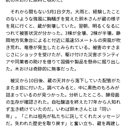
それから間もない5月1日夕方。大雨と、経験したこと
のないような強風に胸騒ぎを覚えた鈴木さんが蔵の様子
を見に行くと、蔵が倒壊していた。翌朝、明るくなるに
つれて被害状況が分かった。3棟が全壊、2棟が半壊。静
岡地方気象台によると付近に風速55メートルの突風が吹
き荒れ、竜巻が発生したとみられている。被害のすさま
じさにショックを受けたが、駆け付けた災害ボランティ
アや同業者の助けを借りて設備や製品を懸命に掘り出し
た。木おけは奇跡的に無事だった。
被災から10日後、蔵の天井から落下していた配管がた
またま目に付いた。調べてみると、中に黒色のもろみが
詰まっているのが見つかった。分析したところ、酵母菌
の生存が確認された。自社醸造を終えた77年から人知れ
ず生き続けていたのだ。いわば鈴木さんとは「同い
年」。「これは祖先が私たちに託してくれたメッセージ
だ。失われた歴史を取り戻す」と奮い立ち、蔵を再建し