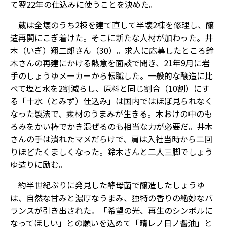
て翌22年の仕込みに使うことを決めた。
蔵は全壊のうち2棟を建て直して半壊2棟を修理し、醸
造再開にこぎ着けた。そこに新たな人材が加わった。井
木（いぎ）翔二郎さん（30）。求人に応募したところ鈴
木さんの再建にかける熱意を面談で聞き、21年9月に岩
手のしょうゆメーカーから転職した。一般的な醸造に比
べて塩と水を2割減らし、原料と同じ割合（10割）にす
る「十水（とみず）仕込み」は国内ではほぼ見られなく
なった製法で、素材のうまみが生きる。木おけの中のも
ろみをかい棒でかき混ぜるのも相当な力が必要だ。井木
さんの手は潰れたマメだらけで、肩は入社当時から二回
りほどたくましくなった。鈴木さんと二人三脚でしょう
ゆ造りに励む。
約半世紀ぶりに発見した酵母菌で醸造したしょうゆ
は、自然な甘みと濃厚なうまみ、独特の香りの絶妙なバ
ランスが引き出された。「希望の光、再生のシンボルに
なってほしい」との願いを込めて「晴レノ日ノ醬油」と