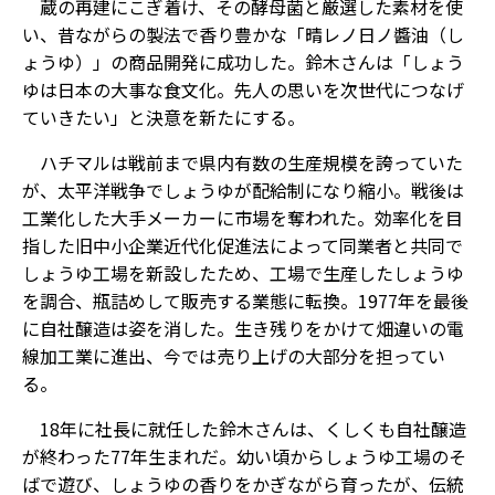
蔵の再建にこぎ着け、その酵母菌と厳選した素材を使
い、昔ながらの製法で香り豊かな「晴レノ日ノ醬油（し
ょうゆ）」の商品開発に成功した。鈴木さんは「しょう
ゆは日本の大事な食文化。先人の思いを次世代につなげ
ていきたい」と決意を新たにする。
ハチマルは戦前まで県内有数の生産規模を誇っていた
が、太平洋戦争でしょうゆが配給制になり縮小。戦後は
工業化した大手メーカーに市場を奪われた。効率化を目
指した旧中小企業近代化促進法によって同業者と共同で
しょうゆ工場を新設したため、工場で生産したしょうゆ
を調合、瓶詰めして販売する業態に転換。1977年を最後
に自社醸造は姿を消した。生き残りをかけて畑違いの電
線加工業に進出、今では売り上げの大部分を担ってい
る。
18年に社長に就任した鈴木さんは、くしくも自社醸造
が終わった77年生まれだ。幼い頃からしょうゆ工場のそ
ばで遊び、しょうゆの香りをかぎながら育ったが、伝統