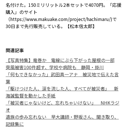
名付けた。150ミリリットル2本セットで4070円。「応援
購入」のサイト
（https://www.makuake.com/project/hachimaru/)で
30日まで先行販売している。【松本信太郎】
関連記事
【写真特集】竜巻か 電線にぶら下がった屋根の一部
突風被害100件超す、学校や病院も 静岡・掛川
「何もできなかった」武田真一アナ 被災地で伝えた言
葉
「駆けつけた人、涙を流した人、すべてが被災者」 新
海誠監督を動かした手紙
「被災者じゃないけど、忘れちゃいけない」 NHKラジ
オ
遺族の歩み忘れない 早大講師・野坂さん、聞き取り、
記録集に