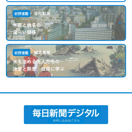
谷川彰英
好評連載
水害と地名の
深～い関係
緒方英樹
好評連載
水を治める先人たちの
決意と熱意、技術に学ぶ