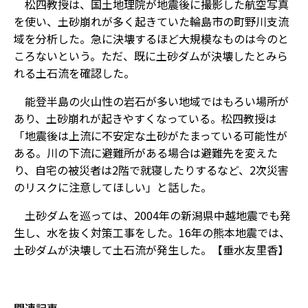
松四教授は、国土地理院が地震後に撮影した航空写真
を使い、土砂崩れが多く起きていた輪島市の町野川支流
域を分析した。急に決壊するほど大規模なものは今のと
ころないという。ただ、既に土砂ダムが決壊したとみら
れる土石流を確認した。
能登半島の火山性の岩石が多い地域ではもろい場所が
あり、土砂崩れが起きやすくなっている。松四教授は
「地震後は上流に不安定な土砂がたまっている可能性が
ある。川の下流に避難所がある場合は避難先を変えた
り、自宅の被災者は2階で就寝したりするなど、2次災害
のリスクに注意してほしい」と話した。
土砂ダムを巡っては、2004年の新潟県中越地震でも発
生し、水を抜く対策工事をした。16年の熊本地震では、
土砂ダムが決壊して土石流が発生した。【垂水友里香】