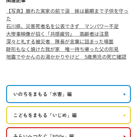
関連記事
【写真】崩れた実家の前で涙 妹は最期まで子供を守っ
た
石川県、災害死者名を公表できず マンパワー不足
大惨事映像が招く「共感疲労」 高齢者は注意
深々と礼する被災者 隊長が言葉に詰まった場面
跡形もなく焼けた我が家 唯一持ち帰った父の形見
地震でやかんのお湯かかりやけど 5歳男児の死亡確認
いのちをまもる
「水害」編
こどもをまもる
「いじめ」編
みらいへつなぐ
「SDGs」編