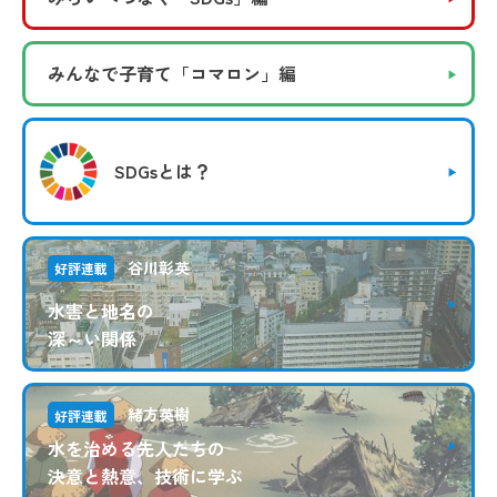
みんなで子育て
「コマロン」編
SDGsとは？
谷川彰英
好評連載
水害と地名の
深～い関係
緒方英樹
好評連載
水を治める先人たちの
決意と熱意、技術に学ぶ