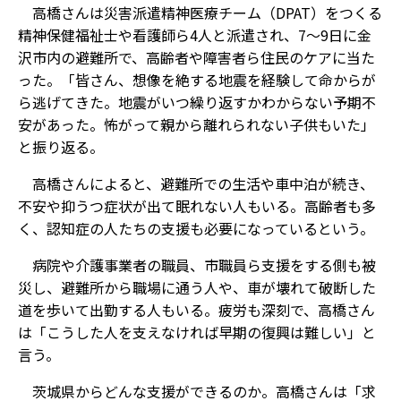
高橋さんは災害派遣精神医療チーム（DPAT）をつくる
精神保健福祉士や看護師ら4人と派遣され、7～9日に金
沢市内の避難所で、高齢者や障害者ら住民のケアに当た
った。「皆さん、想像を絶する地震を経験して命からが
ら逃げてきた。地震がいつ繰り返すかわからない予期不
安があった。怖がって親から離れられない子供もいた」
と振り返る。
高橋さんによると、避難所での生活や車中泊が続き、
不安や抑うつ症状が出て眠れない人もいる。高齢者も多
く、認知症の人たちの支援も必要になっているという。
病院や介護事業者の職員、市職員ら支援をする側も被
災し、避難所から職場に通う人や、車が壊れて破断した
道を歩いて出勤する人もいる。疲労も深刻で、高橋さん
は「こうした人を支えなければ早期の復興は難しい」と
言う。
茨城県からどんな支援ができるのか。高橋さんは「求