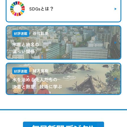
SDGsとは？
谷川彰英
好評連載
水害と地名の
深～い関係
緒方英樹
好評連載
水を治める先人たちの
決意と熱意、技術に学ぶ