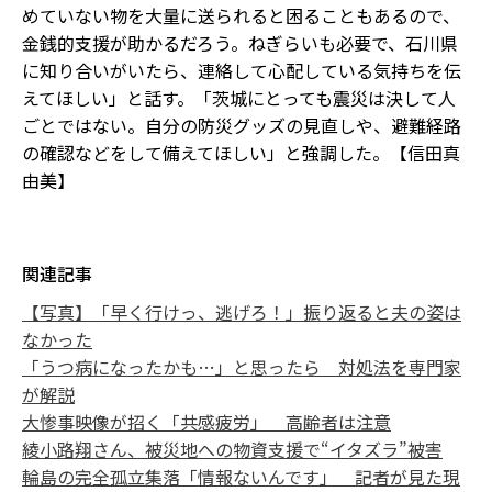
めていない物を大量に送られると困ることもあるので、
金銭的支援が助かるだろう。ねぎらいも必要で、石川県
に知り合いがいたら、連絡して心配している気持ちを伝
えてほしい」と話す。「茨城にとっても震災は決して人
ごとではない。自分の防災グッズの見直しや、避難経路
の確認などをして備えてほしい」と強調した。【信田真
由美】
関連記事
【写真】「早く行けっ、逃げろ！」振り返ると夫の姿は
なかった
「うつ病になったかも…」と思ったら 対処法を専門家
が解説
大惨事映像が招く「共感疲労」 高齢者は注意
綾小路翔さん、被災地への物資支援で“イタズラ”被害
輪島の完全孤立集落「情報ないんです」 記者が見た現