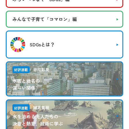
みんなで子育て
「コマロン」編
SDGsとは？
谷川彰英
好評連載
水害と地名の
深～い関係
緒方英樹
好評連載
水を治める先人たちの
決意と熱意、技術に学ぶ