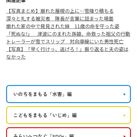
関連記事
【写真まとめ】崩れた屋根の上に…雪降り積もる
深々と礼する被災者 隊長が言葉に詰まった場面
崩れた家の中で発見された妹 11歳の命を守った姿
「死ぬな!」 津波にのまれた孫娘、命救った祖父の行動
トレーラーが雪でスリップ 対向車線にいた男性死亡
【写真】「早く行けっ、逃げろ！」振り返ると夫の姿は
なかった
いのちをまもる
「水害」編
こどもをまもる
「いじめ」編
みらいへつなぐ
「SDGs」編