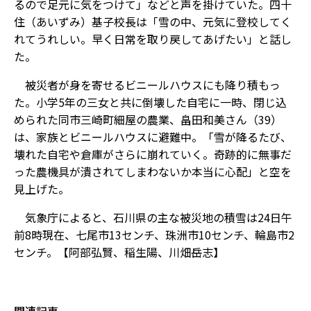
るので足元に気をつけて」などと声を掛けていた。四十
住（あいずみ）基子校長は「雪の中、元気に登校してく
れてうれしい。早く日常を取り戻してあげたい」と話し
た。
被災者が身を寄せるビニールハウスにも降り積もっ
た。小学5年の三女と共に倒壊した自宅に一時、閉じ込
められた同市三崎町細屋の農業、畠田和美さん（39）
は、家族とビニールハウスに避難中。「雪が降るたび、
壊れた自宅や倉庫がさらに崩れていく。奇跡的に無事だ
った農機具が潰されてしまわないか本当に心配」と空を
見上げた。
気象庁によると、石川県の主な被災地の積雪は24日午
前8時現在、七尾市13センチ、珠洲市10センチ、輪島市2
センチ。【阿部弘賢、稲生陽、川畑岳志】