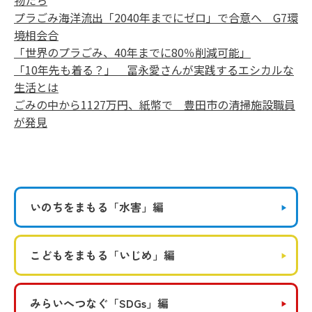
物たち
プラごみ海洋流出「2040年までにゼロ」で合意へ G7環
境相会合
「世界のプラごみ、40年までに80％削減可能」
「10年先も着る？」 冨永愛さんが実践するエシカルな
生活とは
ごみの中から1127万円、紙幣で 豊田市の清掃施設職員
が発見
いのちをまもる
「水害」編
こどもをまもる
「いじめ」編
みらいへつなぐ
「SDGs」編