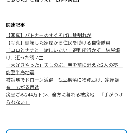
関連記事
【写真】パトカーのすぐそばに地割れが
【写真】倒壊した家屋から住民を助ける自衛隊員
「コロとナナと一緒にいたい」避難所行かず 納屋焼
け、逝った飼い主
「大好きやった」夫しのぶ、春を前に消えた2人の夢
能登半島地震
被災地でドローン活躍 孤立集落に物資届け、家屋調
査 広がる用途
災害ごみ244万トン、途方に暮れる被災地 「手がつけ
られない」