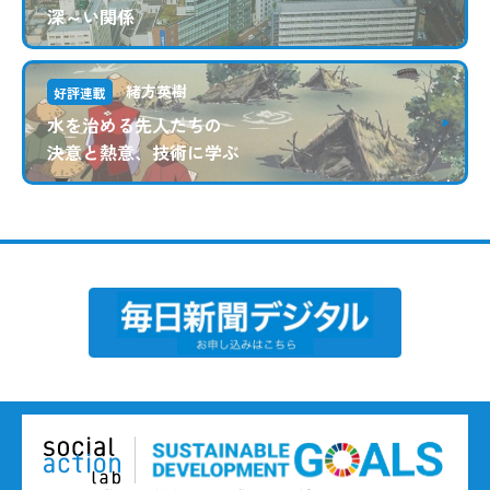
深～い関係
緒方英樹
好評連載
水を治める先人たちの
決意と熱意、技術に学ぶ