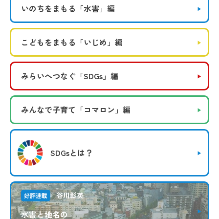
いのちをまもる
「水害」編
こどもをまもる
「いじめ」編
みらいへつなぐ
「SDGs」編
みんなで子育て
「コマロン」編
SDGsとは？
谷川彰英
好評連載
水害と地名の