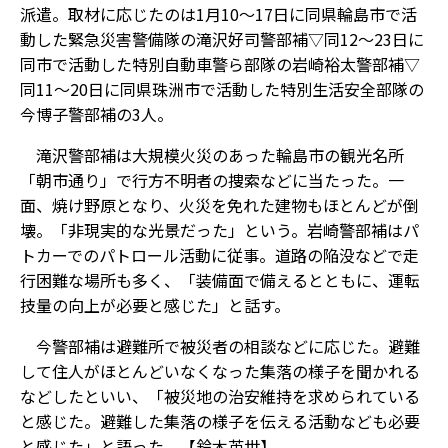
派遣。取材に応じたのは1月10～17日に同県輪島市で活
動した緊急災害警備隊の滝沢好司警部補▽同12～23日に
同市で活動した特別自動車警ら部隊の岩崎裕太警部補▽
同11～20日に同県珠洲市で活動した特別生活安全部隊の
今博子警部補――の3人。
滝沢警部補は大規模火災のあった輪島市の観光名所
「朝市通り」で行方不明者の捜索などに当たった。一
面、焼け野原となり、火災を免れた建物もほとんどが倒
壊。「非現実的な光景だった」という。岩崎警部補はパ
トカーでのパトロール活動に従事。道路の陥没などで走
行困難な場所も多く、「装備面で備えるとともに、運転
技量の向上が必要と感じた」と話す。
今警部補は避難所で被災者の相談などに応じた。避難
して住人がほとんどいなくなった集落の様子を聞かれる
などしたといい、「被災地の治安維持を求められている
と感じた。避難した集落の様子を伝える活動なども必要
と感じた」と語った。【鈴木英世】