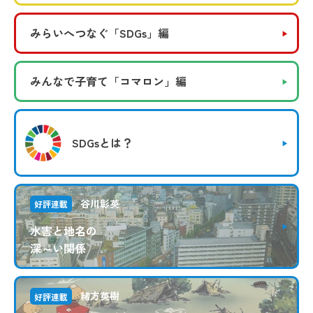
みらいへつなぐ
「SDGs」編
みんなで子育て
「コマロン」編
SDGsとは？
谷川彰英
好評連載
水害と地名の
深～い関係
緒方英樹
好評連載