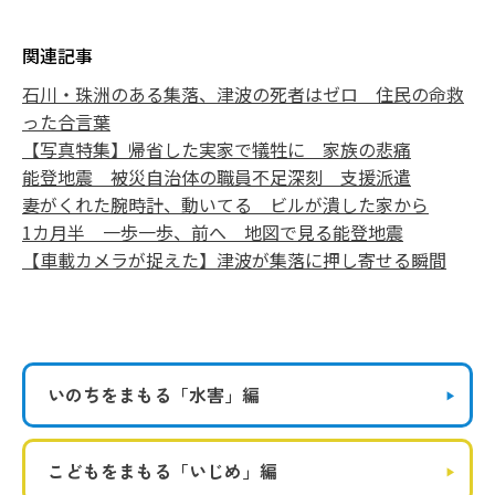
関連記事
石川・珠洲のある集落、津波の死者はゼロ 住民の命救
った合言葉
【写真特集】帰省した実家で犠牲に 家族の悲痛
能登地震 被災自治体の職員不足深刻 支援派遣
妻がくれた腕時計、動いてる ビルが潰した家から
1カ月半 一歩一歩、前へ 地図で見る能登地震
【車載カメラが捉えた】津波が集落に押し寄せる瞬間
いのちをまもる
「水害」編
こどもをまもる
「いじめ」編