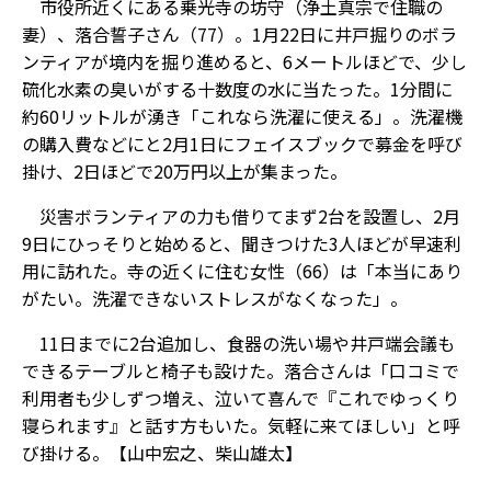
市役所近くにある乗光寺の坊守（浄土真宗で住職の
妻）、落合誓子さん（77）。1月22日に井戸掘りのボラ
ンティアが境内を掘り進めると、6メートルほどで、少し
硫化水素の臭いがする十数度の水に当たった。1分間に
約60リットルが湧き「これなら洗濯に使える」。洗濯機
の購入費などにと2月1日にフェイスブックで募金を呼び
掛け、2日ほどで20万円以上が集まった。
災害ボランティアの力も借りてまず2台を設置し、2月
9日にひっそりと始めると、聞きつけた3人ほどが早速利
用に訪れた。寺の近くに住む女性（66）は「本当にあり
がたい。洗濯できないストレスがなくなった」。
11日までに2台追加し、食器の洗い場や井戸端会議も
できるテーブルと椅子も設けた。落合さんは「口コミで
利用者も少しずつ増え、泣いて喜んで『これでゆっくり
寝られます』と話す方もいた。気軽に来てほしい」と呼
び掛ける。【山中宏之、柴山雄太】