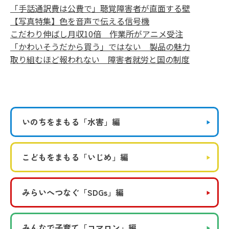
「手話通訳費は公費で」聴覚障害者が直面する壁
【写真特集】色を音声で伝える信号機
こだわり伸ばし月収10倍 作業所がアニメ受注
「かわいそうだから買う」ではない 製品の魅力
取り組むほど報われない 障害者就労と国の制度
いのちをまもる
「水害」編
こどもをまもる
「いじめ」編
みらいへつなぐ
「SDGs」編
みんなで子育て
「コマロン」編