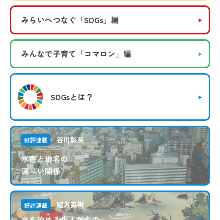
みらいへつなぐ
「SDGs」編
みんなで子育て
「コマロン」編
SDGsとは？
谷川彰英
好評連載
水害と地名の
深～い関係
緒方英樹
好評連載
水を治める先人たちの