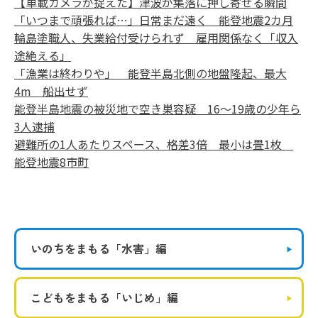
【車載カメラが捉えた】津波が集落に押し寄せる瞬間
「いつまで頑張れば…」日常まだ遠く 能登地震2カ月
輪島塗職人、失業給付受けられず 雇用関係なく「収入
途絶える」
「漁業は終わりや」 能登半島北側の地盤隆起、最大
4m 船出せず
能登半島地震の被災地で空き巣容疑 16～19歳の少年ら
3人逮捕
避難所の1人あたりスペース、格差3倍 最小は畳1枚
能登地震8市町
いのちをまもる
「水害」編
こどもをまもる
「いじめ」編