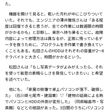
た。
機器を開けて見ると、乾いた汚れが中にこびりついて
いた。それでも、エンジニアの薄井雅信さんは「ある程
度は回復できると思うが、全ての作業には数週間の時間
がかかるかも」と診断し、東京へ持ち帰ることに。故障
内容によって修理方法は異なるが、正常に残っているデ
ータを救うために、プログラムを手作業で書き換えてい
くこともある。松田さんのHDDはそれぞれの容量が2～6
テラバイトと大きく、時間がかかるという。
松田さんは「もし写真データがよみがえったら、それ
を使って能登の素晴らしさを発信していきたい」と希望
を述べていた。
他にも、「家屋の倒壊で卓上パソコンが落下、破損し
た」（石川県七尾市・建設業）▽「建物の延焼による熱
でパソコンとHDDの外側が変形した」（同県輪島市・写
真館）などとの相談があった。3日間のうちにパソコン2