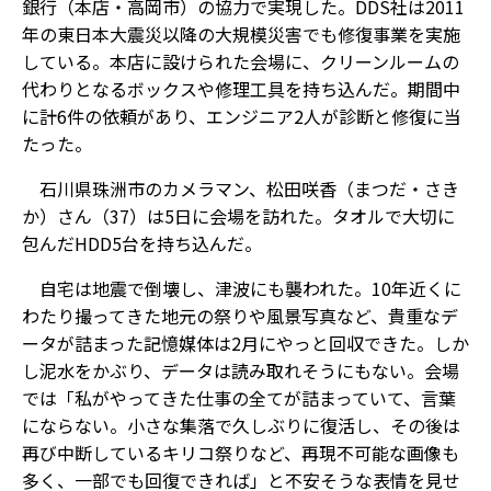
銀行（本店・高岡市）の協力で実現した。DDS社は2011
年の東日本大震災以降の大規模災害でも修復事業を実施
している。本店に設けられた会場に、クリーンルームの
代わりとなるボックスや修理工具を持ち込んだ。期間中
に計6件の依頼があり、エンジニア2人が診断と修復に当
たった。
石川県珠洲市のカメラマン、松田咲香（まつだ・さき
か）さん（37）は5日に会場を訪れた。タオルで大切に
包んだHDD5台を持ち込んだ。
自宅は地震で倒壊し、津波にも襲われた。10年近くに
わたり撮ってきた地元の祭りや風景写真など、貴重なデ
ータが詰まった記憶媒体は2月にやっと回収できた。しか
し泥水をかぶり、データは読み取れそうにもない。会場
では「私がやってきた仕事の全てが詰まっていて、言葉
にならない。小さな集落で久しぶりに復活し、その後は
再び中断しているキリコ祭りなど、再現不可能な画像も
多く、一部でも回復できれば」と不安そうな表情を見せ