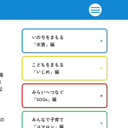
いのちをまもる
「水害」編
こどもをまもる
「いじめ」編
電
料
起
みらいへつなぐ
「SDGs」編
の
みんなで子育て
・
「コマロン」編