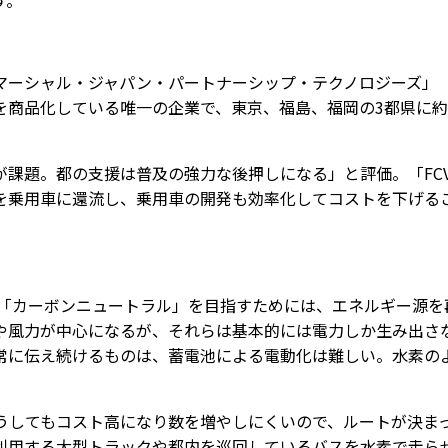
す。
ーシャル・ジャパン・パートナーシップ・テクノロジーズ」
を商品化している唯一の企業で、東京、福島、福岡の3都県に約
課題。都の支援は普及の強力な後押しになる」と評価。「FC
を乗用車に還流し、乗用車の開発も効率化してコストを下げる
る「カーボンニュートラル」を目指すためには、エネルギー源を
や風力が中心になるが、それらは基本的には電力しか生み出さ
常に伝え続けるものは、蓄電池による電動化は難しい。水素の
うしてもコスト高になり数を増やしにくいので、ルートが決ま
利用する大型トラックや都内を巡回しているバスを水素で走ら