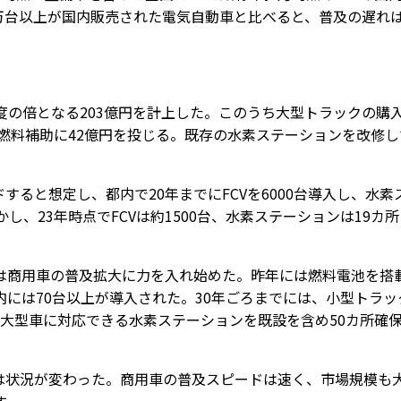
間8万台以上が国内販売された電気自動車と比べると、普及の遅れ
の倍となる203億円を計上した。このうち大型トラックの購
る燃料補助に42億円を投じる。既存の水素ステーションを改修し
すると想定し、都内で20年までにFCVを6000台導入し、水素
、23年時点でFCVは約1500台、水素ステーションは19カ所
商用車の普及拡大に力を入れ始めた。昨年には燃料電池を搭
には70台以上が導入された。30年ごろまでには、小型トラッ
し、大型車に対応できる水素ステーションを既設を含め50カ所確
は状況が変わった。商用車の普及スピードは速く、市場規模も