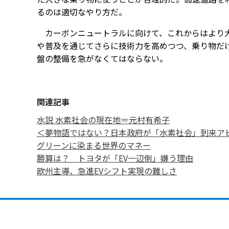
るのは適切なやり方だ。
カーボンニュートラルに向けて、これからはより大
や普及を通じてさらに技術力を高めつつ、乗り物だ
盤の整備を急がなくてはならない。
関連記事
水説 水素社会の現在地＝元村有希子
＜夢物語ではない？日本政府が「水素社会」到来ア
グリーンに染まる世界のマネー
勝算は？ トヨタが「EV一辺倒」嫌う理由
欧州主導、急進EVシフト実現の難しさ