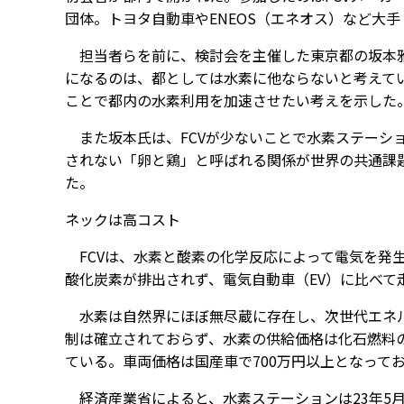
団体。トヨタ自動車やENEOS（エネオス）など大
担当者らを前に、検討会を主催した東京都の坂本雅
になるのは、都としては水素に他ならないと考えてい
ことで都内の水素利用を加速させたい考えを示した
また坂本氏は、FCVが少ないことで水素ステーショ
されない「卵と鶏」と呼ばれる関係が世界の共通課
た。
ネックは高コスト
FCVは、水素と酸素の化学反応によって電気を発
酸化炭素が排出されず、電気自動車（EV）に比べて
水素は自然界にほぼ無尽蔵に存在し、次世代エネル
制は確立されておらず、水素の供給価格は化石燃料の
ている。車両価格は国産車で700万円以上となって
経済産業省によると、水素ステーションは23年5月時