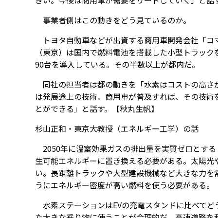
きい。今後は商用車が需要をリードしていく」と話
事業者側はこの動きをどう見ているのか。
トヨタ自動車などが出資する商用車開発会社「コマ
（東京）は国内で燃料電池を搭載した小型トラック
90台を導入している。その半数以上が都内だ。
同社の担当者は都の動きを「水素はコストの高さが
は発展途上の技術。商用車が普及すれば、その技術
とができる」と話す。【秋丸生帆】
杉山正和・東京大教授（エネルギー工学）の話
2050年に温室効果ガスの排出量を実質ゼロとす
生可能エネルギーに置き換える必要がある。太陽光
い。長距離トラックや大型建設機械など大きな力を
うにエネルギー密度が高い燃料を使う必要がある。
水素ステーションはEVの充電スタンドに比べてど
た大きな乗り物に使うことが合理的だ。高速道路を