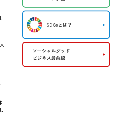
札
SDGsとは？
る
入
ソーシャルグッド
ビジネス最前線
二
体
し
内