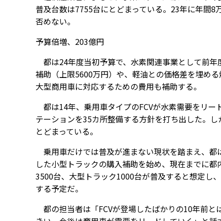
普及台数は7755台にとどまっている。23年に年
否めない。
予算倍増、203億円
都は24年度当初予算で、水素関連事業として前年度
補助（上限5600万円）や、軽油との価格差を埋め
大型商用車に対応するための費用も補助する。
都は14年、乗用車タイプのFCVが水素需要をリード
テーションを35カ所整備する方針を打ち出した。しかし
とどまっている。
乗用車だけでは普及が進まない現状を踏まえ、都は
した小型トラックの購入補助を始め、現在までに都内
3500台、大型トラック1000台が普及すると想定
する予定だ。
都の担当者は「FCVが登場したばかりの10年前と