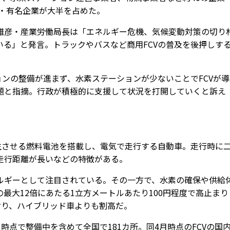
手・有名企業が大半を占めた。
彦・産業労働局長は「エネルギー危機、気候変動対策の切り
る」と発言。トラックやバスなど商用FCVの普及を後押しす
。
ンの整備が進まず、水素ステーションが少ないことでFCVが導
題と指摘。行政が積極的に支援して状況を打開していくと訴え
生させる燃料電池を搭載し、電気で走行する自動車。走行時に
走行距離が長いなどの特徴がある。
ギーとして注目されている。その一方で、水素の確保や供給
最大12倍にあたる1立方メートルあたり100円程度で高止まり
おり、ハイブリッド車よりも割高だ。
点で整備中を含めて全国で181カ所。同4月時点のFCVの国