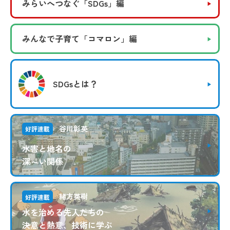
みらいへつなぐ
「SDGs」編
みんなで子育て
「コマロン」編
SDGsとは？
谷川彰英
好評連載
水害と地名の
深～い関係
緒方英樹
好評連載
水を治める先人たちの
決意と熱意、技術に学ぶ