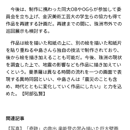
今後は、制作に携わった同大OBやOGらが参加して委
員会を立ち上げ、金沢美術工芸大の学生らの協力も得て
作品を再建する計画だ。再建までの間に、珠洲市外での
巡回展示も検討する。
作品は絵を描いた和紙の上に、別の絵を描いた和紙片
を貼り重ねる中島さんら独自の技法で制作されており、
後から絵を描き加えることも可能だ。今後、珠洲の現状
を調査した上で、地震の影響なども作品に描き加えてい
くという。曼荼羅は異なる時間の流れを一つの画面で表
現する異時同図といい、中島さんは「震災のことも含
め、時代とともに変化していく作品にしたい」と力を込
めた。【阿部弘賢】
関連記事
【写真】「奇跡」の救出 奥能登の営み描いた巨大壁画