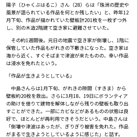
陽子（ひゃくぶはるこ）さん（28）らは「珠洲の歴史や
風景が語られている作品を何とか残したい」と、昨年12
月下旬、作品が描かれていた壁板計201枚を一枚ずつ外
し、別の木造2階建て空き家に避難させていた。
その約1週間後。元日の地震で空き家が倒壊し、1階に
保管していた作品もがれきの下敷きになった。空き家は
海から近く、すぐそばまで津波が来たものの、幸い作品
は浸水を免れたという。
「作品が生きようとしている」
中島さんらは1月下旬、がれきの隙間（すきま）から
壁板約20枚を救出。さらに3月18、19日にボランティア
の助けを借りて建物を解体しながら残りの壁板も取り出
すことができた。一部にカビなどがあるものの状態は良
好で、ほとんどが再利用できそうだという。中島さんは
「倒壊や津波はあったが、ぎりぎり被害を免れた。作品
がまるで生きようとしているように感じた」と話す。