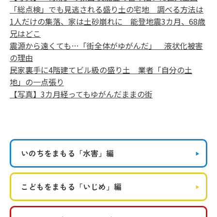
「総点検」でも見逃される盛り土の宅地 調べる方法は
1人だけの集落、家は土砂崩れに 能登地震3カ月、68歳
兄はどこ
震源から遠くても…「街全体がゆがんだ」 液状化被害
の理由
民家裏手に4階建てビル級の盛り土 業者「自分の土
地」の一点張り
【写真】3カ月経ってもゆがんだままの街
いのちをまもる
「水害」編
こどもをまもる
「いじめ」編