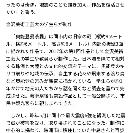
ったのは奇跡。地震のことも描き加え、作品を復活させ
たい」と誓う。
金沢美術工芸大の学生らが制作
「奥能登曼荼羅」は同市内の旧家の蔵（縦約9メート
ル、横約6メートル、高さ約6メートル）内部の板壁3面
に描かれた作品で、2017年の第1回作品として金沢美術
工芸大の学生や教員らが制作した。日本海を隔てて相対
する珠洲と大陸との文化的交流をテーマに、奥能登のキ
リコ祭りや地域の伝承、自生する花々や飛来する渡り鳥
など奥能登の営みが緻密に描かれている。学生らが約1
年かけて地元の人たちから話を聞くなど調査を重ねて完
成させた。芸術祭後も常設作品として一般公開され、市
民や観光客らに親しまれてきた。
しかし、昨年5月に同市で最大震度6強を観測した地震
で蔵が被害を受け、取り壊されることになった。制作に
中心的に携わり、珠洲市に移住していた中島さんと百歩