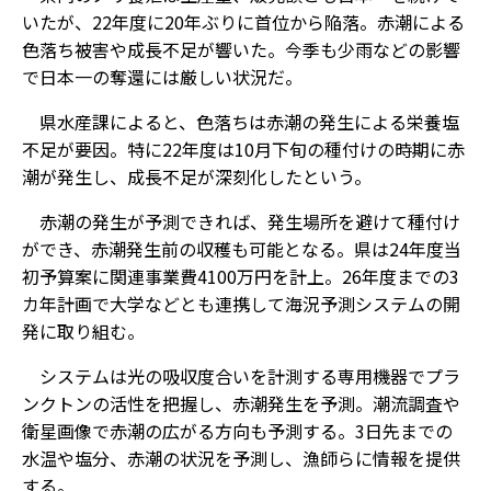
いたが、22年度に20年ぶりに首位から陥落。赤潮による
色落ち被害や成長不足が響いた。今季も少雨などの影響
で日本一の奪還には厳しい状況だ。
県水産課によると、色落ちは赤潮の発生による栄養塩
不足が要因。特に22年度は10月下旬の種付けの時期に赤
潮が発生し、成長不足が深刻化したという。
赤潮の発生が予測できれば、発生場所を避けて種付け
ができ、赤潮発生前の収穫も可能となる。県は24年度当
初予算案に関連事業費4100万円を計上。26年度までの3
カ年計画で大学などとも連携して海況予測システムの開
発に取り組む。
システムは光の吸収度合いを計測する専用機器でプラ
ンクトンの活性を把握し、赤潮発生を予測。潮流調査や
衛星画像で赤潮の広がる方向も予測する。3日先までの
水温や塩分、赤潮の状況を予測し、漁師らに情報を提供
する。