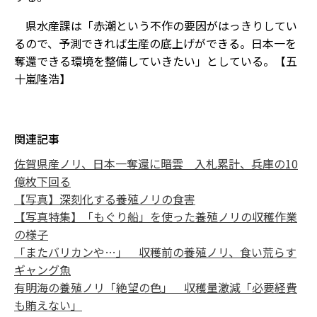
県水産課は「赤潮という不作の要因がはっきりしてい
るので、予測できれば生産の底上げができる。日本一を
奪還できる環境を整備していきたい」としている。【五
十嵐隆浩】
関連記事
佐賀県産ノリ、日本一奪還に暗雲 入札累計、兵庫の10
億枚下回る
【写真】深刻化する養殖ノリの食害
【写真特集】「もぐり船」を使った養殖ノリの収穫作業
の様子
「またバリカンや…」 収穫前の養殖ノリ、食い荒らす
ギャング魚
有明海の養殖ノリ「絶望の色」 収穫量激減「必要経費
も賄えない」