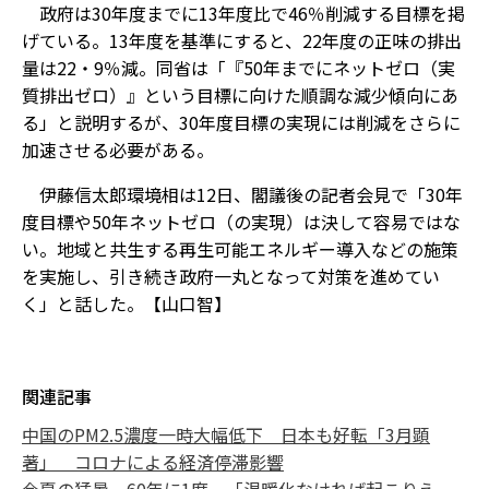
政府は30年度までに13年度比で46％削減する目標を掲
げている。13年度を基準にすると、22年度の正味の排出
量は22・9％減。同省は「『50年までにネットゼロ（実
質排出ゼロ）』という目標に向けた順調な減少傾向にあ
る」と説明するが、30年度目標の実現には削減をさらに
加速させる必要がある。
伊藤信太郎環境相は12日、閣議後の記者会見で「30年
度目標や50年ネットゼロ（の実現）は決して容易ではな
い。地域と共生する再生可能エネルギー導入などの施策
を実施し、引き続き政府一丸となって対策を進めてい
く」と話した。【山口智】
関連記事
中国のPM2.5濃度一時大幅低下 日本も好転「3月顕
著」 コロナによる経済停滞影響