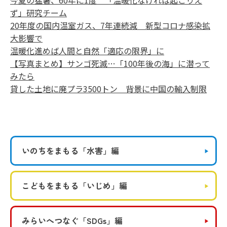
今夏の猛暑、60年に1度 「温暖化なければ起こりえ
ず」研究チーム
20年度の国内温室ガス、7年連続減 新型コロナ感染拡
大影響で
温暖化進めば人間と自然「適応の限界」に
【写真まとめ】サンゴ死滅…「100年後の海」に潜って
みたら
貸した土地に廃プラ3500トン 背景に中国の輸入制限
いのちをまもる
「水害」編
こどもをまもる
「いじめ」編
みらいへつなぐ
「SDGs」編