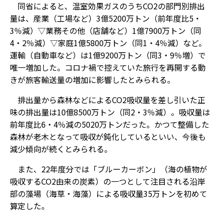
同省によると、温室効果ガスのうちCO2の部門別排出
量は、産業（工場など）3億5200万トン（前年度比5・
3％減）▽業務その他（店舗など）1億7900万トン（同
4・2％減）▽家庭1億5800万トン（同1・4％減）――など。
運輸（自動車など）は1億9200万トン（同3・9％増）で
唯一増加した。コロナ禍で控えていた旅行を再開する動
きが旅客輸送量の増加に影響したとみられる。
排出量から森林などによるCO2吸収量を差し引いた正
味の排出量は10億8500万トン（同2・3％減）。吸収量は
前年度比6・4％減の5020万トンだった。かつて整備した
森林が老木となって吸収が鈍化しているといい、今後も
減少傾向が続くとみられる。
また、22年度分では「ブルーカーボン」（海の植物が
吸収するCO2由来の炭素）の一つとして注目される沿岸
部の藻場（海草・海藻）による吸収量35万トンを初めて
算定した。