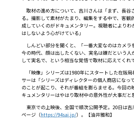
取材の進め方について、吉川さんは「まず、長谷さ
る。撮影して素材がたまり、編集をする中で、客観
成していくのがドキュメンタリー。視聴者によりわ
はしないよう心がけている」
しんどい部分を聞くと、「一番大変なのはカメラを
今の時代、顔は出したくない、実名は嫌だという人
して実名で、という相当な覚悟で取材に応えてくれ
「映像」シリーズは1980年にスタートした在阪局
サーは「シリーズはディレクターの個人商店になっ
のことが起こり、それが番組を膨らませる。今回の
キュメンタリーはやはり取材中の意外性が大事だと
東京での上映後、全国で順次公開予定。20日は吉
ページ（
https://94sai.jp/
）。【油井雅和】