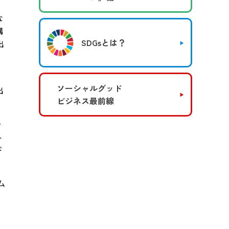
な
構
SDGsとは？
出
、
ソーシャルグッド
出
ビジネス最前線
ー
外
ド
ム