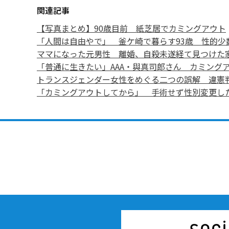
関連記事
【写真まとめ】90歳目前 紙芝居でカミングアウト
「人間は自由やで」 釜ケ崎で暮らす93歳 性的少
ママになった元男性 離婚、自殺未遂経て見つけた
「普通に生きたい」AAA・與真司郎さん カミング
トランスジェンダー女性をめぐる二つの誤解 違憲
「カミングアウトしてから」 手術せず性別変更し