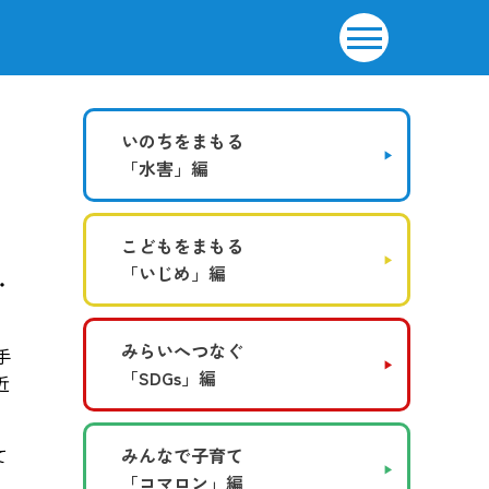
いのちをまもる
「水害」編
こどもをまもる
「いじめ」編
・
みらいへつなぐ
手
「SDGs」編
近
て
みんなで子育て
「コマロン」編