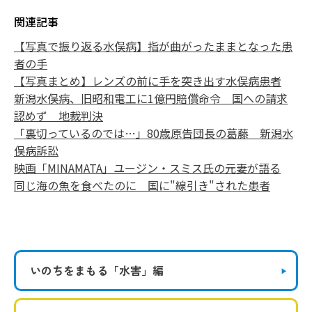
関連記事
【写真で振り返る水俣病】指が曲がったままとなった患
者の手
【写真まとめ】レンズの前に手を突き出す水俣病患者
新潟水俣病、旧昭和電工に1億円賠償命令 国への請求
認めず 地裁判決
「裏切っているのでは…」80歳原告団長の葛藤 新潟水
俣病訴訟
映画「MINAMATA」ユージン・スミス氏の元妻が語る
同じ海の魚を食べたのに 国に"線引き"された患者
いのちをまもる
「水害」編