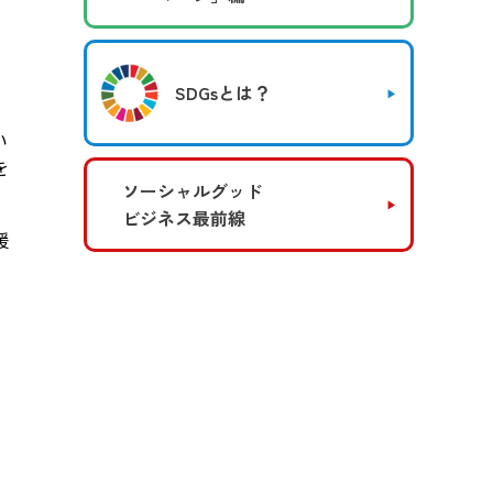
SDGsとは？
い
を
ソーシャルグッド
ビジネス最前線
援
」