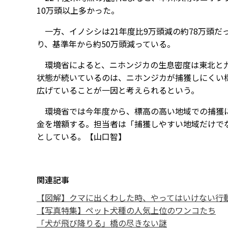
10万頭以上多かった。
一方、イノシシは21年度比9万頭減の約78万頭だ
り、基準年から約50万頭減っている。
環境省によると、ニホンジカの生息密度は東北と九
状態が続いているのは、ニホンジカが捕獲しにくい
広げていることが一因と考えられるという。
環境省では今年度から、標高の高い地域での捕獲に
金を増額する。担当者は「捕獲しやすい地域だけで
としている。【山口智】
関連記事
【図解】クマに出くわした時、やってはいけない行動
【写真特集】ペット犬種の人気上位のワンコたち
「犬が飛び降りる」橋の尽きない謎