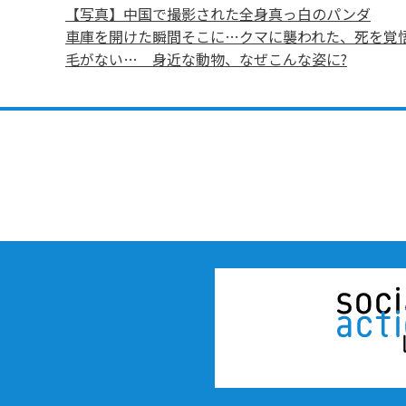
【写真】中国で撮影された全身真っ白のパンダ
車庫を開けた瞬間そこに…クマに襲われた、死を覚
毛がない… 身近な動物、なぜこんな姿に?