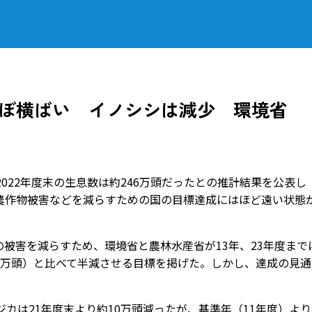
ほぼ横ばい イノシシは減少 環境省
022年度末の生息数は約246万頭だったとの推計結果を公表し
農作物被害などを減らすための国の目標達成にはほど遠い状態
被害を減らすため、環境省と農林水産省が13年、23年度まで
27万頭）と比べて半減させる目標を掲げた。しかし、達成の見
カは21年度末より約10万頭減ったが、基準年（11年度）より