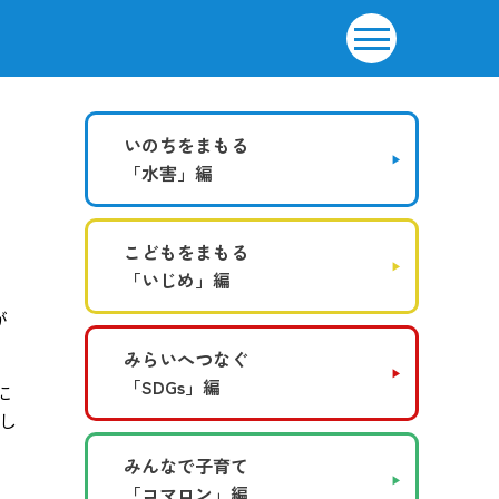
いのちをまもる
「水害」編
こどもをまもる
「いじめ」編
が
みらいへつなぐ
「SDGs」編
に
通し
みんなで子育て
「コマロン」編