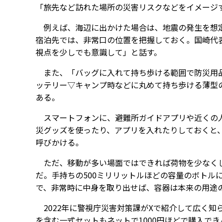
「旅先など訪れた場所の災害リスクなどをイメージ
例えば、海辺に出かけた場合は、地震の発生を想定
宿泊先では、非常口の位置を把握しておく。国崎代
視点を少しでも意識して」と話す。
また、「バッグに入れて持ち歩ける範囲で防災用品
ッテリー▽キャンプ時などに丸めて持ち歩ける薄型の
ある。
スマートフォンに、避難所ガイドアプリや近くの人
災グッズを使ったり、アプリを入れたりしておくと
呼びかける。
ただ、移動が多い場面ではできれば荷物を少なくし
だ。手持ちの500ミリリットルほどの容量のボトル
で、非常時に中身を取り出せば、容器は本来の用途
2022年に警視庁災害対策課がXで紹介して広く知
を含む一式セットもネットで1000円ほどで購入で