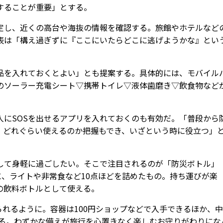
することが重要」とする。
し、近くの高台や海抜の情報を確認する。旅館やホテルなど
表は「構え過ぎずに『ここにいたらどこに逃げようかな』とい
を入れておくとよい」とも提案する。具体的には、モバイル
ソーラー充電シート▽携帯トイレ▽液体歯磨き▽飲食物――など
にSOSを出せるアプリを入れておくのも有効だ。「普段から
、どれぐらい使えるのか把握もでき、いざという時に役立つ」
て身軽に過ごしたい。そこで注目されるのが「防災ボトル」
に、ライトや非常食など10点ほどを詰めたもの。持ち運びが楽
の飲料ボトルとして使える。
られるように。容器は100円ショップなどで入手できるほか、
きる。わずかな備えが旅行を心置きなく楽しむお守りがわりにな