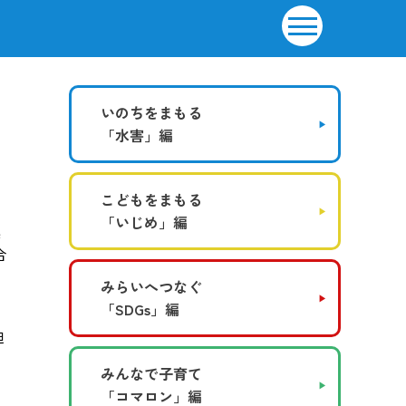
いのちをまもる
「水害」編
こどもをまもる
「いじめ」編
震
合
みらいへつなぐ
「SDGs」編
ら
迫
みんなで子育て
「コマロン」編