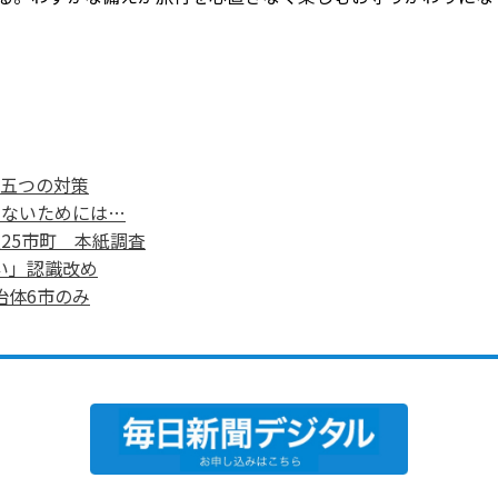
い五つの対策
らないためには…
25市町 本紙調査
い」認識改め
治体6市のみ