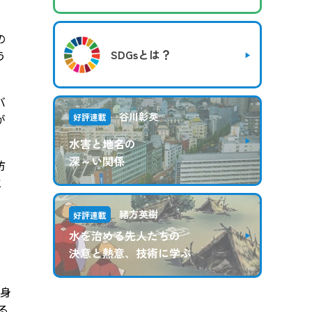
の
SDGsとは？
う
バ
谷川彰英
が
好評連載
水害と地名の
深～い関係
防
と
緒方英樹
好評連載
水を治める先人たちの
決意と熱意、技術に学ぶ
中身
る