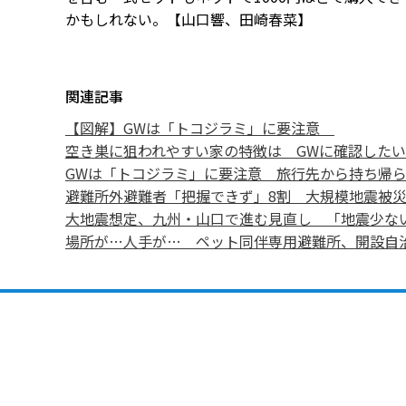
かもしれない。【山口響、田崎春菜】
関連記事
【図解】GWは「トコジラミ」に要注意
空き巣に狙われやすい家の特徴は GWに確認した
GWは「トコジラミ」に要注意 旅行先から持ち帰
避難所外避難者「把握できず」8割 大規模地震被災
大地震想定、九州・山口で進む見直し 「地震少な
場所が…人手が… ペット同伴専用避難所、開設自