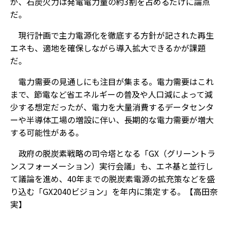
が、石炭火力は発電電力量の約3割を占めるだけに論点
だ。
現行計画で主力電源化を徹底する方針が記された再生
エネも、適地を確保しながら導入拡大できるかが課題
だ。
電力需要の見通しにも注目が集まる。電力需要はこれ
まで、節電など省エネルギーの普及や人口減によって減
少する想定だったが、電力を大量消費するデータセンタ
ーや半導体工場の増設に伴い、長期的な電力需要が増大
する可能性がある。
政府の脱炭素戦略の司令塔となる「GX（グリーントラ
ンスフォーメーション）実行会議」も、エネ基と並行し
て議論を進め、40年までの脱炭素電源の拡充策などを盛
り込む「GX2040ビジョン」を年内に策定する。【高田奈
実】