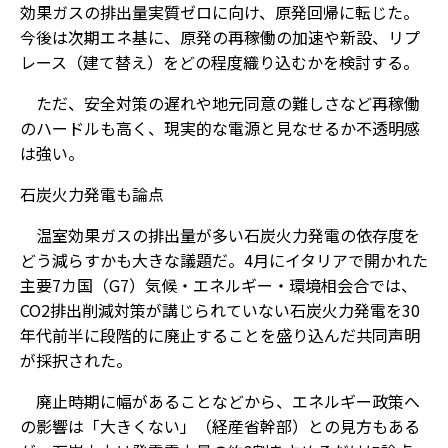
効果ガスの排出量実質ゼロに向け、原発回帰に転じた。
今後は次期エネ基に、原発の再稼働の加速や新設、リプ
レース（建て替え）をどの程度織り込むかを検討する。
ただ、安全対策の遅れや地元同意の難しさなど再稼働
のハードルも高く、現実的な電源と見なせるか不透明感
は強い。
石炭火力発電も論点
温室効果ガスの排出量が多い石炭火力発電の依存度を
どう減らすかも大きな議題だ。4月にイタリアで開かれた
主要7カ国（G7）気候・エネルギー・環境相会合では、
CO2排出削減対策が講じられていない石炭火力発電を30
年代前半に段階的に廃止することを盛り込んだ共同声明
が採択された。
廃止時期に幅があることなどから、エネルギー政策へ
の影響は「大きくない」（経産省幹部）との見方もある