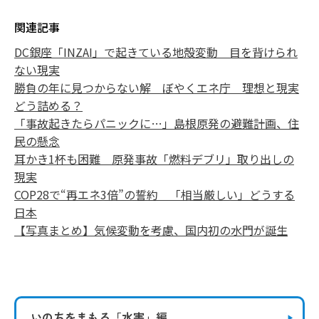
関連記事
DC銀座「INZAI」で起きている地殻変動 目を背けられ
ない現実
勝負の年に見つからない解 ぼやくエネ庁 理想と現実
どう詰める？
「事故起きたらパニックに…」島根原発の避難計画、住
民の懸念
耳かき1杯も困難 原発事故「燃料デブリ」取り出しの
現実
COP28で“再エネ3倍”の誓約 「相当厳しい」どうする
日本
【写真まとめ】気候変動を考慮、国内初の水門が誕生
いのちをまもる
「水害」編