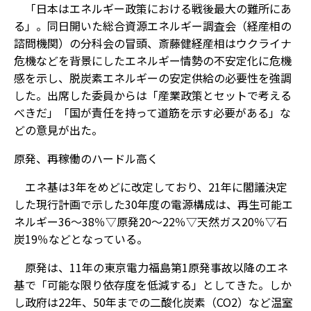
「日本はエネルギー政策における戦後最大の難所にあ
る」。同日開いた総合資源エネルギー調査会（経産相の
諮問機関）の分科会の冒頭、斎藤健経産相はウクライナ
危機などを背景にしたエネルギー情勢の不安定化に危機
感を示し、脱炭素エネルギーの安定供給の必要性を強調
した。出席した委員からは「産業政策とセットで考える
べきだ」「国が責任を持って道筋を示す必要がある」な
どの意見が出た。
原発、再稼働のハードル高く
エネ基は3年をめどに改定しており、21年に閣議決定
した現行計画で示した30年度の電源構成は、再生可能エ
ネルギー36～38％▽原発20～22％▽天然ガス20％▽石
炭19％――などとなっている。
原発は、11年の東京電力福島第1原発事故以降のエネ
基で「可能な限り依存度を低減する」としてきた。しか
し政府は22年、50年までの二酸化炭素（CO2）など温室