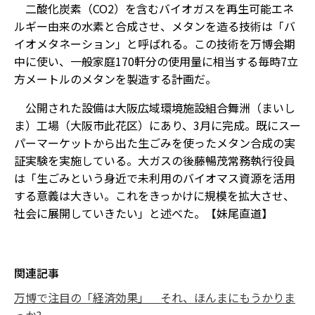
二酸化炭素（CO2）を含むバイオガスを再生可能エネ
ルギー由来の水素と合成させ、メタンを造る技術は「バ
イオメタネーション」と呼ばれる。この技術を万博会期
中に使い、一般家庭170軒分の使用量に相当する毎時7立
方メートルのメタンを製造する計画だ。
公開された設備は大阪広域環境施設組合舞洲（まいし
ま）工場（大阪市此花区）にあり、3月に完成。既にスー
パーマーケットから出た生ごみを使ったメタン合成の実
証実験を実施している。大ガスの後藤暢茂常務執行役員
は「生ごみという身近で未利用のバイオマス資源を活用
する意義は大きい。これをきっかけに規模を拡大させ、
社会に展開していきたい」と述べた。【妹尾直道】
関連記事
万博で注目の「経済効果」 それ、ほんまにもうかりま