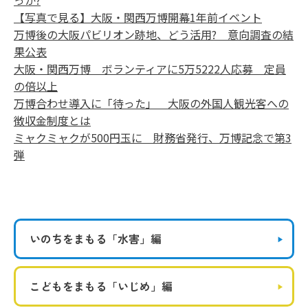
っか?
【写真で見る】大阪・関西万博開幕1年前イベント
万博後の大阪パビリオン跡地、どう活用? 意向調査の結
果公表
大阪・関西万博 ボランティアに5万5222人応募 定員
の倍以上
万博合わせ導入に「待った」 大阪の外国人観光客への
徴収金制度とは
ミャクミャクが500円玉に 財務省発行、万博記念で第3
弾
いのちをまもる
「水害」編
こどもをまもる
「いじめ」編