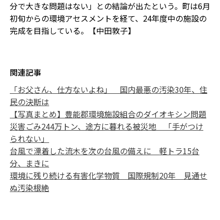
分で大きな問題はない」との結論が出たという。町は6月
初旬からの環境アセスメントを経て、24年度中の施設の
完成を目指している。【中田敦子】
関連記事
「お父さん、仕方ないよね」 国内最悪の汚染30年、住
民の決断は
【写真まとめ】豊能郡環境施設組合のダイオキシン問題
災害ごみ244万トン、途方に暮れる被災地 「手がつけ
られない」
台風で漂着した流木を次の台風の備えに 軽トラ15台
分、まきに
環境に残り続ける有害化学物質 国際規制20年 見通せ
ぬ汚染根絶