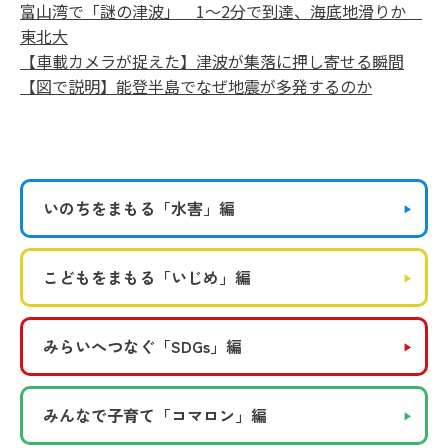
富山湾で「謎の津波」 1～2分で到達、海底地滑りか
東北大
【車載カメラが捉えた】津波が集落に押し寄せる瞬間
【図で説明】能登半島でなぜ地震が多発するのか
いのちをまもる
「水害」編
こどもをまもる
「いじめ」編
みらいへつなぐ
「SDGs」編
みんなで子育て
「コマロン」編