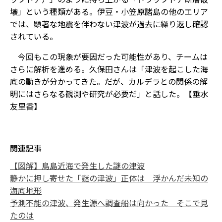
壊」という種類がある。伊豆・小笠原諸島の他のエリア
では、顕著な地震を伴わない津波が過去に繰り返し確認
されている。
今回もこの現象が要因だった可能性があり、チームは
さらに解析を進める。久保田さんは「津波を起こした海
底の動きが分かってきた。だが、カルデラとの関係の解
明にはさらなる観測や研究が必要だ」と話した。【垂水
友里香】
関連記事
【図解】鳥島近海で発生した謎の津波
静かに押し寄せた「謎の津波」正体は 浮かんだ未知の
海底地形
予測不能の津波、発生源へ調査船は向かった そこで見
たのは