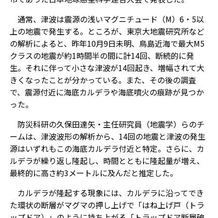
通常、津波は震源の浅いマグニチュード（M）6・5以
上の地震で発生する。ところが、東京大地震研究所など
の解析によると、昨年10月9日未明、鳥島近海で最大M5
クラスの地震が約1時間半の間に計14回、断続的に発
生。それに伴って小さな津波が14回起き、増幅されて大
きくなったことが分かっている。また、その後の調査
で、震源付近に海底カルデラや海底噴火の痕跡が見つか
った。
防災科研の久保田達矢・主任研究員（地震学）らのチ
ームは、津波波形の解析から、14回の地震と津波の発生
源はいずれもこの海底カルデラ付近と特定。さらに、カ
ルデラが繰り返し隆起し、時間とともに隆起量が増え、
最終的に高さ約3メートルに及んだと推定した。
カルデラが隆起する現象には、カルデラに沿ってでき
た環状の断層がマグマの押し上げで「はね上げ戸（トラ
ップドア）」のように持ち上がる「トラップドア断層破