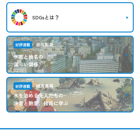
SDGsとは？
谷川彰英
好評連載
水害と地名の
深～い関係
緒方英樹
好評連載
水を治める先人たちの
決意と熱意、技術に学ぶ