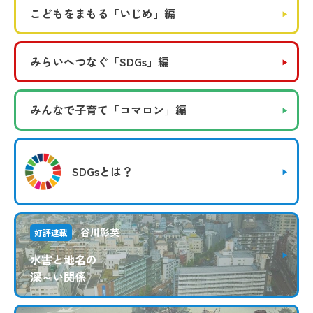
こどもをまもる
「いじめ」編
みらいへつなぐ
「SDGs」編
みんなで子育て
「コマロン」編
SDGsとは？
谷川彰英
好評連載
水害と地名の
深～い関係