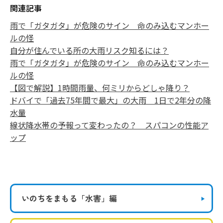
関連記事
雨で「ガタガタ」が危険のサイン 命のみ込むマンホー
ルの怪
自分が住んでいる所の大雨リスク知るには？
雨で「ガタガタ」が危険のサイン 命のみ込むマンホー
ルの怪
【図で解説】1時間雨量、何ミリからどしゃ降り？
ドバイで「過去75年間で最大」の大雨 1日で2年分の降
水量
線状降水帯の予報って変わったの？ スパコンの性能ア
ップ
いのちをまもる
「水害」編