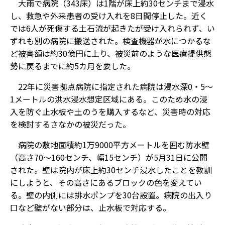
大雨で病院（343床）は1階が床上約30センチまで浸水
し、救急や外来患者の受け入れを8日間停止した。近く
では6人が死傷する土石流が起きたが受け入れられず、い
ずれも別の病院に搬送された。検査機器が水につかるな
ど被害額は約30億円に上り、被災前のような医療提供態
勢に戻るまでに約5カ月を要した。
22年に災害拠点病院に指定された病院は浸水深0・5～
1メートルの洪水浸水想定区域にある。このため水の浸
入を防ぐ止水板や土のうを購入するなど、災害時の対応
を検討するさなかの被災だった。
病院の敷地面積約1万9000平方メートルを囲む防水壁
（高さ70～160センチ、幅15センチ）が5月31日に公開
された。壁は院内が床上約30センチ浸水したことを教訓
にしようと、その高さにあるブロックの色を変えてい
る。壁の内側には排水ポンプを30台設置。病院の出入り
口など壁がない部分は、止水板で対応する。