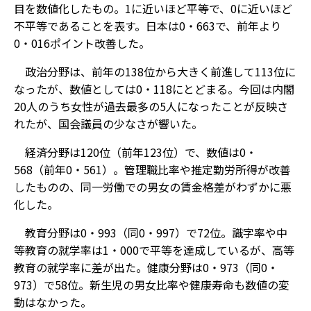
目を数値化したもの。1に近いほど平等で、0に近いほど
不平等であることを表す。日本は0・663で、前年より
0・016ポイント改善した。
政治分野は、前年の138位から大きく前進して113位に
なったが、数値としては0・118にとどまる。今回は内閣
20人のうち女性が過去最多の5人になったことが反映さ
れたが、国会議員の少なさが響いた。
経済分野は120位（前年123位）で、数値は0・
568（前年0・561）。管理職比率や推定勤労所得が改善
したものの、同一労働での男女の賃金格差がわずかに悪
化した。
教育分野は0・993（同0・997）で72位。識字率や中
等教育の就学率は1・000で平等を達成しているが、高等
教育の就学率に差が出た。健康分野は0・973（同0・
973）で58位。新生児の男女比率や健康寿命も数値の変
動はなかった。