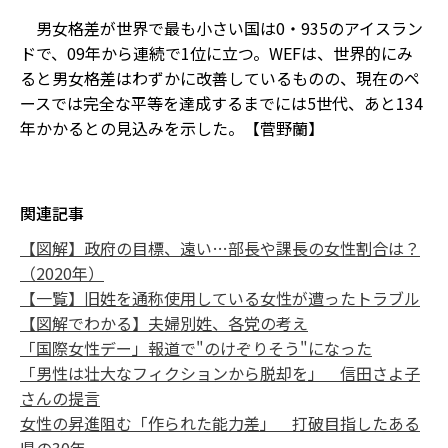
男女格差が世界で最も小さい国は0・935のアイスラン
ドで、09年から連続で1位に立つ。WEFは、世界的にみ
ると男女格差はわずかに改善しているものの、現在のペ
ースでは完全な平等を達成するまでには5世代、あと134
年かかるとの見込みを示した。【菅野蘭】
関連記事
【図解】政府の目標、遠い…部長や課長の女性割合は？
（2020年）
【一覧】旧姓を通称使用している女性が遭ったトラブル
【図解でわかる】夫婦別姓、各党の考え
「国際女性デー」報道で"のけぞりそう"になった
「男性は壮大なフィクションから脱却を」 信田さよ子
さんの提言
女性の昇進阻む「作られた能力差」 打破目指したある