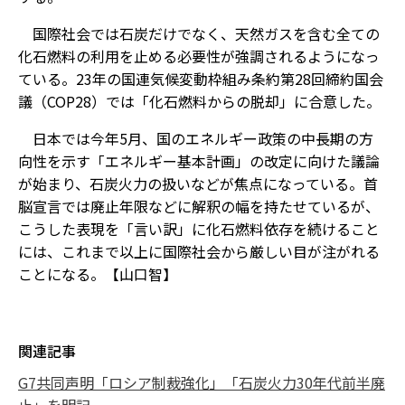
国際社会では石炭だけでなく、天然ガスを含む全ての
化石燃料の利用を止める必要性が強調されるようになっ
ている。23年の国連気候変動枠組み条約第28回締約国会
議（COP28）では「化石燃料からの脱却」に合意した。
日本では今年5月、国のエネルギー政策の中長期の方
向性を示す「エネルギー基本計画」の改定に向けた議論
が始まり、石炭火力の扱いなどが焦点になっている。首
脳宣言では廃止年限などに解釈の幅を持たせているが、
こうした表現を「言い訳」に化石燃料依存を続けること
には、これまで以上に国際社会から厳しい目が注がれる
ことになる。【山口智】
関連記事
G7共同声明「ロシア制裁強化」「石炭火力30年代前半廃