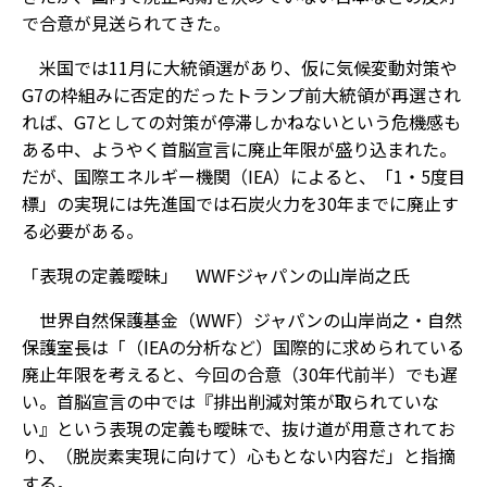
で合意が見送られてきた。
米国では11月に大統領選があり、仮に気候変動対策や
G7の枠組みに否定的だったトランプ前大統領が再選され
れば、G7としての対策が停滞しかねないという危機感も
ある中、ようやく首脳宣言に廃止年限が盛り込まれた。
だが、国際エネルギー機関（IEA）によると、「1・5度目
標」の実現には先進国では石炭火力を30年までに廃止す
る必要がある。
「表現の定義曖昧」 WWFジャパンの山岸尚之氏
世界自然保護基金（WWF）ジャパンの山岸尚之・自然
保護室長は「（IEAの分析など）国際的に求められている
廃止年限を考えると、今回の合意（30年代前半）でも遅
い。首脳宣言の中では『排出削減対策が取られていな
い』という表現の定義も曖昧で、抜け道が用意されてお
り、（脱炭素実現に向けて）心もとない内容だ」と指摘
する。