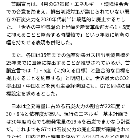
首脳宣言は、4月のG7気候・エネルギー・環境相会合
での合意を踏まえ、排出削減対策が講じられていない既
存の石炭火力を2030年代前半に段階的に廃止するとし
た。「世界の平均気温の上昇幅を産業革命前から1・5度
に抑えることと整合する時間軸で」という年限に解釈の
幅を持たせる表現も併記した。
また、各国は35年までの温室効果ガス排出削減目標を
25年までに国連に提出することが推奨されているが、首
脳宣言では「1・5度（に抑える目標）と整合的な目標を
提出することを約束する」と明記した。世界最大のCO2
排出国・中国などを含む主要経済国にも、G7と同様の目
標設定を求めるとした。
日本は全発電量に占める石炭火力の割合が22年度で
30・8％と依存度が高い。現行のエネルギー基本計画で
は30年度時点でも総発電量の19％を石炭でまかなう計画
だ。これまでもG7では石炭火力の廃止年限が議論されて
きたが、国内で廃止時期を決めていない日本などの反対