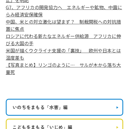
止」を明記
G7、アフリカの開発協力へ エネルギーや鉱物、中露に
らみ経済安保確保
中国、米との対立激化は望まず？ 制裁関税への対抗措
置に焦点
ロシアに代わる新たなエネルギー供給源 アフリカに伸
びる大国の手
米国が描くウクライナ支援の「裏技」 欧州や日本とは
温度差も
【写真まとめ】リンゴのように… サルが木から落ち大
量死
いのちをまもる
「水害」編
こどもをまもる
「いじめ」編