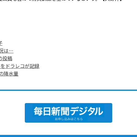
子
況は…
の投稿
間をドラレコが記録
の降水量