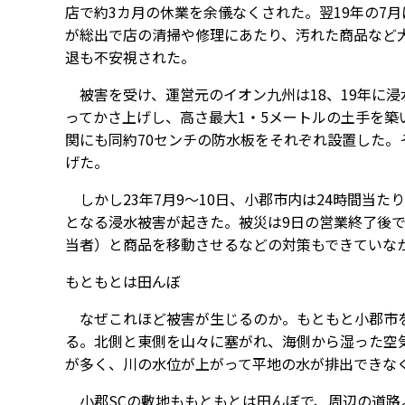
店で約3カ月の休業を余儀なくされた。翌19年の7
が総出で店の清掃や修理にあたり、汚れた商品など
退も不安視された。
被害を受け、運営元のイオン九州は18、19年に浸
ってかさ上げし、高さ最大1・5メートルの土手を築
関にも同約70センチの防水板をそれぞれ設置した。
げた。
しかし23年7月9～10日、小郡市内は24時間当た
となる浸水被害が起きた。被災は9日の営業終了後
当者）と商品を移動させるなどの対策もできていな
もともとは田んぼ
なぜこれほど被害が生じるのか。もともと小郡市を
る。北側と東側を山々に塞がれ、海側から湿った空
が多く、川の水位が上がって平地の水が排出できな
小郡SCの敷地ももともとは田んぼで、周辺の道路