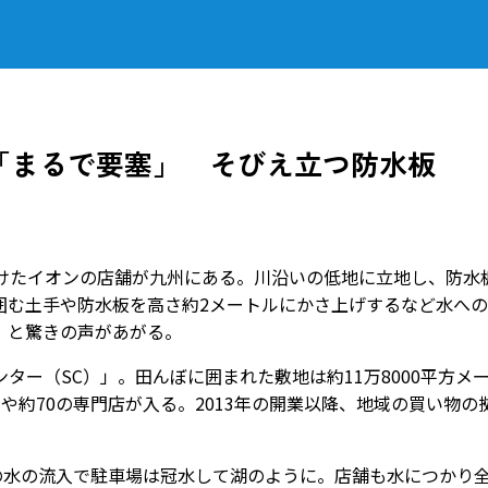
「まるで要塞」 そびえ立つ防水板
けたイオンの店舗が九州にある。川沿いの低地に立地し、防水
囲む土手や防水板を高さ約2メートルにかさ上げするなど水へ
」と驚きの声があがる。
ー（SC）」。田んぼに囲まれた敷地は約11万8000平方メ
や約70の専門店が入る。2013年の開業以降、地域の買い物の
の水の流入で駐車場は冠水して湖のように。店舗も水につかり