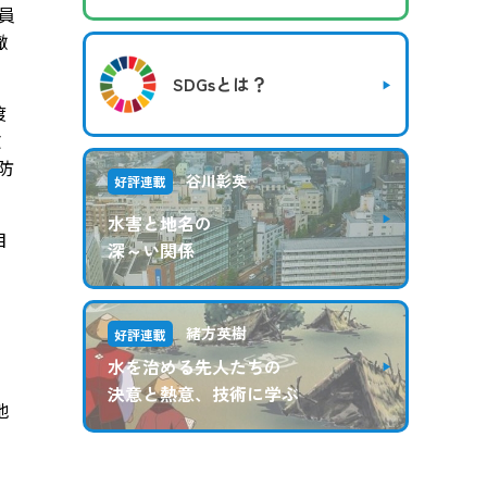
員
撤
SDGsとは？
渡
玄
防
谷川彰英
好評連載
水害と地名の
目
深～い関係
担
緒方英樹
好評連載
水を治める先人たちの
決意と熱意、技術に学ぶ
地