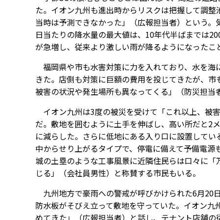
た。イオン九州も進出時からリスクは把握して調整
当時は予測できなかった」（広報担当者）という。気
日当たりの降水量の最大値は、10年代半ばまでは20
が急増し、従来より激しい雨が降るようになったこ
福岡県や市も水害対策に力を入れており、水を海に
きた。店側も対策に巨額の費用を投じてきたが、市
被害の状況や発生場所も異なってくる」（防災担当
イオン九州は3度の被災を受けて「これ以上、被害
だ。敷地を囲むように土手を伸ばし、高い所だと2メ
に減らした。さらに低地にある入り口に設置してい
中からせり上がるタイプで、停電に備えて予備電源
城の土塁のような工事風景に近隣住民らは口々に「
じる」（会社員男性）と称賛する市民もいる。
九州地方で豪雨への警戒が呼びかけられた6月20
防水板がそびえ立って敷地を守っていた。イオン九
めてきた」（広報担当者）と話し、テナント店舗の