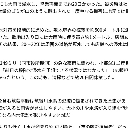
月にも大雨で浸水し、営業再開まで約20日かかった。被災時は社
大量のゴミが山のように搬出された。度重なる損害に地元では
水対策を段階的に進めた。敷地境界の植栽を約500メートルに
いた。敷地出入り口には大雨時に使う高さ約1メートル、店舗
その結果、20～22年は周囲の道路が冠水しても店舗への浸水は
り349ミリ（同市役所観測）の急な豪雨に襲われ、小郡SCに3度
で「前日の段階で浸水を予想できる状況ではなかった」（広報
かったという。この時も、清掃などで約20日間休業した。
含む筑紫平野は筑後川水系の氾濫に悩まされてきた歴史があ
気が入ると雨雲が発生しやすい。大小の川や水路が入り組む低
くなる内水氾濫が起きやすい地域だ。
よりも低く「水が溜まりやすい場所」（市の防災担当者）だっ