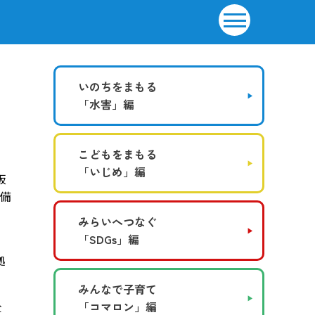
いのちをまもる
「水害」編
こどもをまもる
「いじめ」編
板
の備
みらいへつなぐ
「SDGs」編
ー
拠
みんなで子育て
全
「コマロン」編