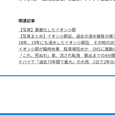
関連記事
【写真】要塞化したイオン小郡
【写真まとめ】イオン小郡店、過去の浸水被害の様
18年、19年にも浸水したイオン小郡店 その時の状
イオン小郡が臨時休業 駐車場冠水か SNSに複数
「これ、死ぬわ」車、流され転落 脱出までの4分
ドバイで「過去75年間で最大」の大雨 1日で2年分