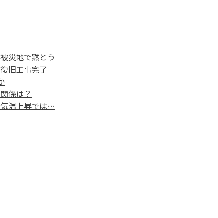
、被災地で黙とう
の復旧工事完了
か
の関係は？
に気温上昇では…