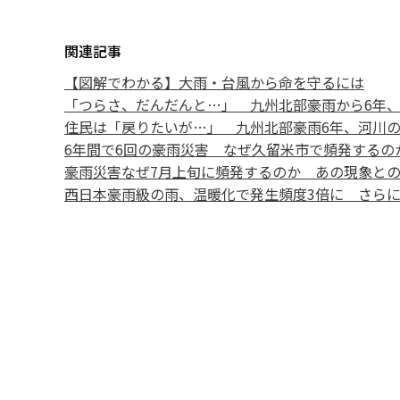
関連記事
【図解でわかる】大雨・台風から命を守るには
「つらさ、だんだんと…」 九州北部豪雨から6年
住民は「戻りたいが…」 九州北部豪雨6年、河川
6年間で6回の豪雨災害 なぜ久留米市で頻発するの
豪雨災害なぜ7月上旬に頻発するのか あの現象と
西日本豪雨級の雨、温暖化で発生頻度3倍に さら