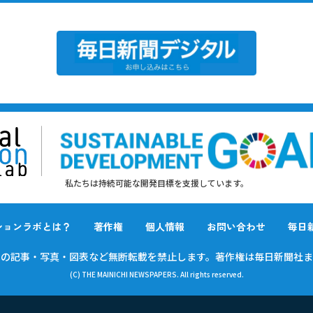
私たちは持続可能な開発目標を支援しています。
ションラボとは？
著作権
個人情報
お問い合わせ
毎日
載の
記事・写真・図表など無断転載を禁止します。
著作権は毎日新聞社ま
(C) THE MAINICHI NEWSPAPERS. All rights reserved.