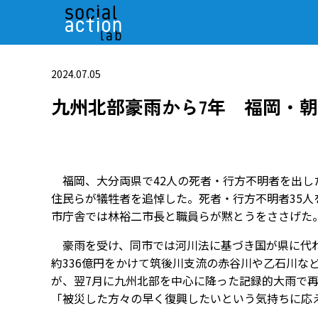
2024.07.05
九州北部豪雨から7年 福岡・
福岡、大分両県で42人の死者・行方不明者を出した
住民らが犠牲者を追悼した。死者・行方不明者35人
市庁舎では林裕二市長と職員らが黙とうをささげた
豪雨を受け、同市では河川法に基づき国が県に代わ
約336億円をかけて筑後川支流の赤谷川や乙石川な
が、翌7月に九州北部を中心に降った記録的大雨で
「被災した方々の早く復興したいという気持ちに応