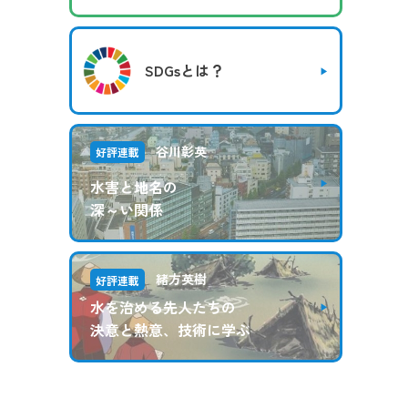
SDGsとは？
谷川彰英
好評連載
水害と地名の
深～い関係
緒方英樹
好評連載
水を治める先人たちの
決意と熱意、技術に学ぶ