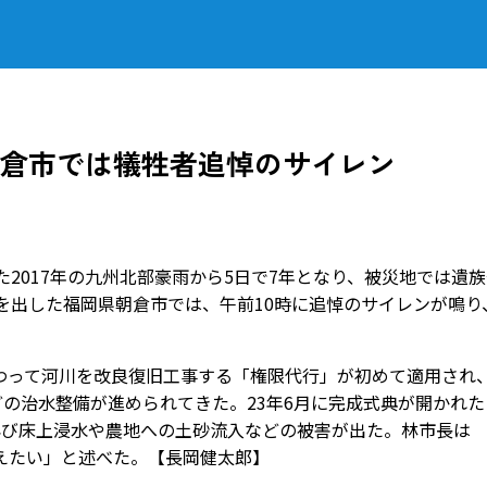
朝倉市では犠牲者追悼のサイレン
2017年の九州北部豪雨から5日で7年となり、被災地では遺族
を出した福岡県朝倉市では、午前10時に追悼のサイレンが鳴り
。
って河川を改良復旧工事する「権限代行」が初めて適用され
どの治水整備が進められてきた。23年6月に完成式典が開かれた
再び床上浸水や農地への土砂流入などの被害が出た。林市長は
えたい」と述べた。【長岡健太郎】