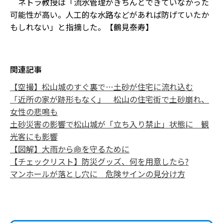
ネトラ教授は「流水管理がきちんとできていなかった
可能性が高い。人工的な水路などがあれば防げていたか
もしれない」と指摘した。【鶴見泰寿】
関連記事
【空撮】松山城のすぐ裏で…土砂が住宅に流れ込む
「近所の家が跡形もなく」 松山の住宅街で土砂崩れ、
女性の悲鳴も
土砂災害の影響で松山城が「立ち入り禁止」状態に 観
光客にも影響
【図解】大雨から命を守るために
【チェックリスト】防災グッズ、何を用意したら?
マンホールが落とし穴に 危険サインの見分け方