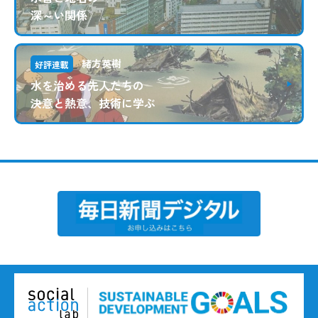
深～い関係
緒方英樹
好評連載
水を治める先人たちの
決意と熱意、技術に学ぶ