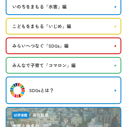
いのちをまもる
「水害」編
こどもをまもる
「いじめ」編
みらいへつなぐ
「SDGs」編
みんなで子育て
「コマロン」編
SDGsとは？
谷川彰英
好評連載
水害と地名の